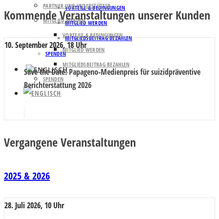
PARTNER UND UNTERSTÜTZER
VORTEILE & BEDINGUNGEN
Kommende Veranstaltungen unserer Kunden
MITGLIED WERDEN
MITGLIED WERDEN
VORTEILE & BEDINGUNGEN
MITGLIEDSBEITRAG BEZAHLEN
10. September 2026, 18 Uhr
MITGLIED WERDEN
SPENDEN
MITGLIEDSBEITRAG BEZAHLEN
Save the Date
: Papageno-Medienpreis für suizidpräventive
SPENDEN
Berichterstattung 2026
Vergangene Veranstaltungen
2025 & 2026
28. Juli 2026, 10 Uhr