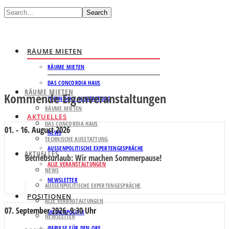
Search
RÄUME MIETEN
RÄUME MIETEN
DAS CONCORDIA HAUS
RÄUME MIETEN
Kommende Eigenveranstaltungen
TECHNISCHE AUSSTATTUNG
RÄUME MIETEN
AKTUELLES
DAS CONCORDIA HAUS
01. - 16. August 2026
NEWS
TECHNISCHE AUSSTATTUNG
AUSSENPOLITISCHE EXPERTENGESPRÄCHE
AKTUELLES
Betriebsurlaub
: Wir machen Sommerpause!
ALLE VERANSTALTUNGEN
NEWS
NEWSLETTER
AUSSENPOLITISCHE EXPERTENGESPRÄCHE
POSITIONEN
ALLE VERANSTALTUNGEN
07. September 2026, 9:30 Uhr
MEDIENPOLITIK
NEWSLETTER
IMPULSE FÜR DEN ORF