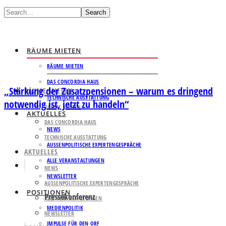
Search
RÄUME MIETEN
RÄUME MIETEN
DAS CONCORDIA HAUS
„Stärkung der Zusatzpensionen – warum es dringend
RÄUME MIETEN
TECHNISCHE AUSSTATTUNG
notwendig ist, jetzt zu handeln“
RÄUME MIETEN
AKTUELLES
DAS CONCORDIA HAUS
NEWS
TECHNISCHE AUSSTATTUNG
AUSSENPOLITISCHE EXPERTENGESPRÄCHE
AKTUELLES
ALLE VERANSTALTUNGEN
NEWS
NEWSLETTER
AUSSENPOLITISCHE EXPERTENGESPRÄCHE
POSITIONEN
Pressekonferenz
ALLE VERANSTALTUNGEN
MEDIENPOLITIK
NEWSLETTER
IMPULSE FÜR DEN ORF