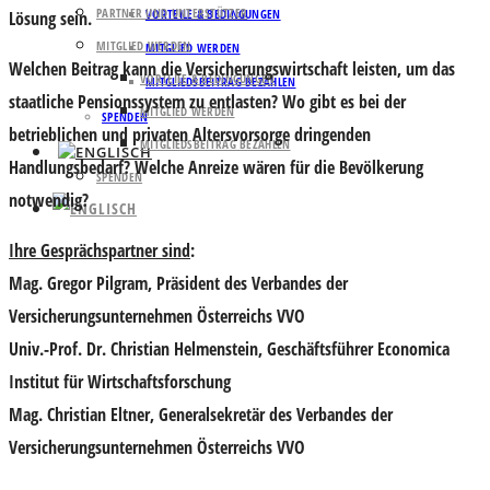
PARTNER UND UNTERSTÜTZER
VORTEILE & BEDINGUNGEN
Lösung sein.
MITGLIED WERDEN
MITGLIED WERDEN
Welchen Beitrag kann die Versicherungswirtschaft leisten, um das
VORTEILE & BEDINGUNGEN
MITGLIEDSBEITRAG BEZAHLEN
staatliche Pensionssystem zu entlasten? Wo gibt es bei der
MITGLIED WERDEN
SPENDEN
betrieblichen und privaten Altersvorsorge dringenden
MITGLIEDSBEITRAG BEZAHLEN
Handlungsbedarf? Welche Anreize wären für die Bevölkerung
SPENDEN
notwendig?
Ihre Gesprächspartner sind
:
Mag. Gregor Pilgram
, Präsident des Verbandes der
Versicherungsunternehmen Österreichs VVO
Univ.-Prof. Dr. Christian Helmenstein
, Geschäftsführer Economica
Institut für Wirtschaftsforschung
Mag. Christian Eltner
, Generalsekretär des Verbandes der
Versicherungsunternehmen Österreichs VVO