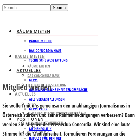
Search
RÄUME MIETEN
RÄUME MIETEN
DAS CONCORDIA HAUS
RÄUME MIETEN
TECHNISCHE AUSSTATTUNG
RÄUME MIETEN
AKTUELLES
DAS CONCORDIA HAUS
NEWS
Mitglied werden
TECHNISCHE AUSSTATTUNG
AUSSENPOLITISCHE EXPERTENGESPRÄCHE
AKTUELLES
ALLE VERANSTALTUNGEN
NEWS
Sie wollen mit uns gemeinsam den unabhängigen Journalismus in
NEWSLETTER
AUSSENPOLITISCHE EXPERTENGESPRÄCHE
Österreich stärken und seine Rahmenbedingungen verbessern? Dann
POSITIONEN
ALLE VERANSTALTUNGEN
werden Sie Mitglied des Presseclub Concordia. Wir sind eine laute
MEDIENPOLITIK
NEWSLETTER
Stimme für die Medienfreiheit, formulieren Forderungen an die
IMPULSE FÜR DEN ORF