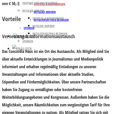
von € 50,-).
PARTNER UND UNTERSTÜTZER
VORTEILE & BEDINGUNGEN
MITGLIED WERDEN
MITGLIED WERDEN
Vorteile
VORTEILE & BEDINGUNGEN
MITGLIEDSBEITRAG BEZAHLEN
MITGLIED WERDEN
SPENDEN
MITGLIEDSBEITRAG BEZAHLEN
Vernetzung & Informationsaustausch
SPENDEN
Das Concordia Haus ist ein Ort des Austauschs. Als Mitglied sind Sie
über aktuelle Entwicklungen in Journalismus und Medienpolitik
informiert und erhalten regelmäßig Einladungen zu unseren
Veranstaltungen und Informationen über aktuelle Studien,
Stipendien und Fördermöglichkeiten. Über unsere Partnerschaften
haben Sie Zugang zu ermäßigten oder kostenfreien
Weiterbildungsangeboten und Kongressen. Außerdem haben Sie die
Möglichkeit, unsere Räumlichkeiten zum vergünstigten Tarif für Ihre
eigenen Veranstaltungen zu nutzen. Als Mitglied setzen Sie sich mit