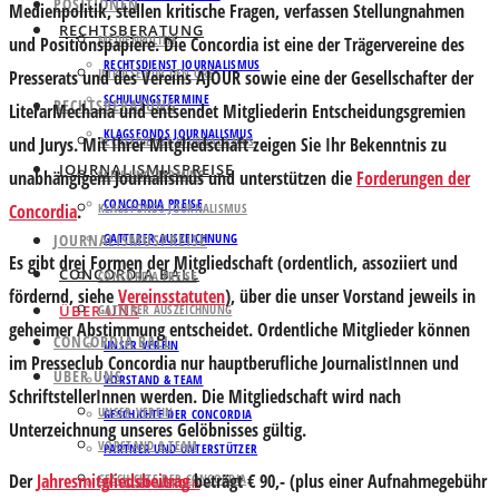
POSITIONEN
Medienpolitik, stellen kritische Fragen, verfassen Stellungnahmen
RECHTSBERATUNG
MEDIENPOLITIK
und Positionspapiere. Die Concordia ist eine der Trägervereine des
RECHTSDIENST JOURNALISMUS
IMPULSE FÜR DEN ORF
Presserats und des Vereins AJOUR sowie eine der Gesellschafter der
SCHULUNGSTERMINE
RECHTSBERATUNG
LiterarMechana und entsendet Mitgliederin Entscheidungsgremien
KLAGSFONDS JOURNALISMUS
und Jurys. Mit Ihrer Mitgliedschaft zeigen Sie Ihr Bekenntnis zu
RECHTSDIENST JOURNALISMUS
JOURNALISMUSPREISE
unabhängigem Journalismus und unterstützen die
Forderungen der
SCHULUNGSTERMINE
CONCORDIA PREISE
Concordia
.
KLAGSFONDS JOURNALISMUS
JOURNALISMUSPREISE
GATTERER AUSZEICHNUNG
Es gibt drei Formen der Mitgliedschaft (ordentlich, assoziiert und
CONCORDIA BALL
CONCORDIA PREISE
fördernd, siehe
Vereinsstatuten
), über die unser Vorstand jeweils in
ÜBER UNS
GATTERER AUSZEICHNUNG
geheimer Abstimmung entscheidet. Ordentliche Mitglieder können
CONCORDIA BALL
UNSER VEREIN
im Presseclub Concordia nur hauptberufliche JournalistInnen und
ÜBER UNS
VORSTAND & TEAM
SchriftstellerInnen werden. Die Mitgliedschaft wird nach
UNSER VEREIN
GESCHICHTE DER CONCORDIA
Unterzeichnung unseres Gelöbnisses gültig.
VORSTAND & TEAM
PARTNER UND UNTERSTÜTZER
Der
Jahresmitgliedsbeitrag
beträgt € 90,- (plus einer Aufnahmegebühr
GESCHICHTE DER CONCORDIA
MITGLIED WERDEN