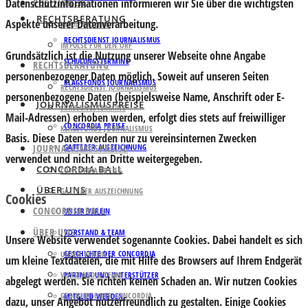
Datenschutzinformationen informieren wir Sie über die wichtigsten
POSITIONEN
RECHTSBERATUNG
Aspekte unserer Datenverarbeitung.
MEDIENPOLITIK
RECHTSDIENST JOURNALISMUS
IMPULSE FÜR DEN ORF
Grundsätzlich ist die Nutzung unserer Webseite ohne Angabe
SCHULUNGSTERMINE
RECHTSBERATUNG
personenbezogener Daten möglich. Soweit auf unseren Seiten
KLAGSFONDS JOURNALISMUS
RECHTSDIENST JOURNALISMUS
personenbezogene Daten (beispielsweise Name, Anschrift oder E-
JOURNALISMUSPREISE
SCHULUNGSTERMINE
Mail-Adressen) erhoben werden, erfolgt dies stets auf freiwilliger
CONCORDIA PREISE
KLAGSFONDS JOURNALISMUS
Basis. Diese Daten werden nur zu vereinsinternen Zwecken
JOURNALISMUSPREISE
GATTERER AUSZEICHNUNG
verwendet und nicht an Dritte weitergegeben.
CONCORDIA BALL
CONCORDIA PREISE
ÜBER UNS
GATTERER AUSZEICHNUNG
Cookies
CONCORDIA BALL
UNSER VEREIN
ÜBER UNS
VORSTAND & TEAM
Unsere Website verwendet sogenannte Cookies. Dabei handelt es sich
GESCHICHTE DER CONCORDIA
UNSER VEREIN
um kleine Textdateien, die mit Hilfe des Browsers auf Ihrem Endgerät
VORSTAND & TEAM
PARTNER UND UNTERSTÜTZER
abgelegt werden. Sie richten keinen Schaden an. Wir nutzen Cookies
GESCHICHTE DER CONCORDIA
MITGLIED WERDEN
dazu, unser Angebot nutzerfreundlich zu gestalten. Einige Cookies