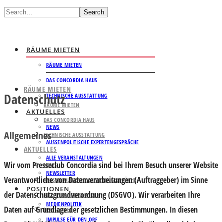
Search
RÄUME MIETEN
RÄUME MIETEN
DAS CONCORDIA HAUS
RÄUME MIETEN
Datenschutz
TECHNISCHE AUSSTATTUNG
RÄUME MIETEN
AKTUELLES
DAS CONCORDIA HAUS
NEWS
Allgemeines
TECHNISCHE AUSSTATTUNG
AUSSENPOLITISCHE EXPERTENGESPRÄCHE
AKTUELLES
ALLE VERANSTALTUNGEN
Wir vom Presseclub Concordia sind bei Ihrem Besuch unserer Website
NEWS
NEWSLETTER
Verantwortliche von Datenverarbeitungen (Auftraggeber) im Sinne
AUSSENPOLITISCHE EXPERTENGESPRÄCHE
POSITIONEN
der Datenschutzgrundverordnung (DSGVO). Wir verarbeiten Ihre
ALLE VERANSTALTUNGEN
MEDIENPOLITIK
Daten auf Grundlage der gesetzlichen Bestimmungen. In diesen
NEWSLETTER
IMPULSE FÜR DEN ORF