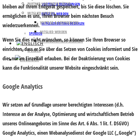
PARTNER UND UNTERSTÜTZER
VORTEILE & BEDINGUNGEN
bleiben auf Ihrem Endgerät gespeichert, bis Sie diese löschen. Sie
MITGLIED WERDEN
MITGLIED WERDEN
ermöglichen es uns, Ihren Browser beim nächsten Besuch
VORTEILE & BEDINGUNGEN
MITGLIEDSBEITRAG BEZAHLEN
wiederzuerkennen.
MITGLIED WERDEN
SPENDEN
Wenn Sie dies nicht wünschen, so können Sie Ihren Browser so
MITGLIEDSBEITRAG BEZAHLEN
einrichten, dass er Sie über das Setzen von Cookies informiert und Sie
SPENDEN
dies nur im Einzelfall erlauben. Bei der Deaktivierung von Cookies
kann die Funktionalität unserer Website eingeschränkt sein.
Google Analytics
Wir setzen auf Grundlage unserer berechtigten Interessen (d.h.
Interesse an der Analyse, Optimierung und wirtschaftlichem Betrieb
unseres Onlineangebotes im Sinne des Art. 6 Abs. 1 lit. f. DSGVO)
Google Analytics, einen Webanalysedienst der Google LLC („Google“)