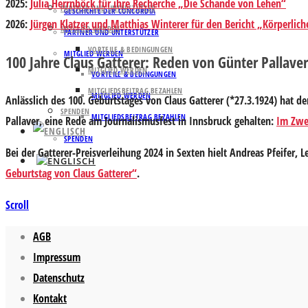
2025
:
Julia Herrnböck für ihre Recherche „Die Schande von Lehen“
PARTNER UND UNTERSTÜTZER
GESCHICHTE DER CONCORDIA
2026:
Jürgen Klatzer und Matthias Winterer für den Bericht „Körperli
MITGLIED WERDEN
PARTNER UND UNTERSTÜTZER
VORTEILE & BEDINGUNGEN
MITGLIED WERDEN
100 Jahre Claus Gatterer: Reden von Günter Pallave
MITGLIED WERDEN
VORTEILE & BEDINGUNGEN
MITGLIEDSBEITRAG BEZAHLEN
MITGLIED WERDEN
Anlässlich des 100. Geburtstages von Claus Gatterer (*27.3.1924) hat 
SPENDEN
MITGLIEDSBEITRAG BEZAHLEN
Pallaver
, eine Rede am Journalismusfest in Innsbruck gehalten:
Im Zwei
SPENDEN
Bei der Gatterer-Preisverleihung 2024 in Sexten hielt
Andreas Pfeifer
, L
Geburtstag von Claus Gatterer“
.
Scroll
AGB
Impressum
Datenschutz
Kontakt