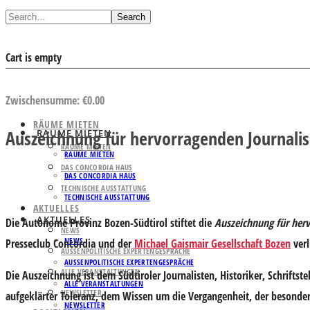
Search
Cart is empty
AUSWAHL ANSEHEN
Zwischensumme:
€
0.00
RÄUME MIETEN
Auszeichnung für hervorragenden Journali
RÄUME MIETEN
RÄUME MIETEN
RÄUME MIETEN
DAS CONCORDIA HAUS
DAS CONCORDIA HAUS
TECHNISCHE AUSSTATTUNG
TECHNISCHE AUSSTATTUNG
AKTUELLES
AKTUELLES
Die Autonome Provinz Bozen-Südtirol stiftet die
Auszeichnung für her
NEWS
NEWS
Presseclub Concordia und der
Michael Gaismair Gesellschaft Bozen
verl
AUSSENPOLITISCHE EXPERTENGESPRÄCHE
AUSSENPOLITISCHE EXPERTENGESPRÄCHE
ALLE VERANSTALTUNGEN
Die Auszeichnung ist dem Südtiroler Journalisten, Historiker, Schrift
ALLE VERANSTALTUNGEN
NEWSLETTER
aufgeklärter Toleranz, dem Wissen um die Vergangenheit, der besond
NEWSLETTER