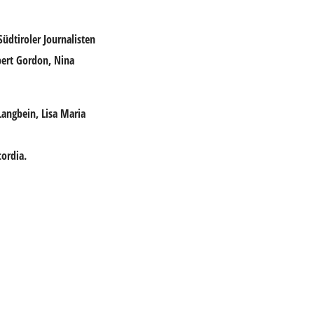
üdtiroler Journalisten
bert Gordon, Nina
Langbein, Lisa Maria
cordia.