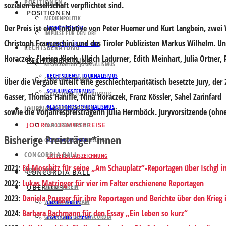
POSITIONEN
sozialen Gesellschaft verpflichtet sind.
POSITIONEN
MEDIENPOLITIK
Der Preis ist eine Initiative von Peter Huemer und Kurt Langbein, zwei
MEDIENPOLITIK
IMPULSE FÜR DEN ORF
Christoph Franceschini und des Tiroler Publizisten Markus Wilhelm. Un
IMPULSE FÜR DEN ORF
RECHTSBERATUNG
Horaczek, Florian Klenk, Ulrich Ladurner, Edith Meinhart, Julia Ortner,
RECHTSBERATUNG
RECHTSDIENST JOURNALISMUS
RECHTSDIENST JOURNALISMUS
SCHULUNGSTERMINE
Über die Vergabe urteilt eine geschlechterparitätisch besetzte Jury, de
SCHULUNGSTERMINE
KLAGSFONDS JOURNALISMUS
Gasser, Thomas Hanifle, Nina Horaczek, Franz Kössler, Sahel Zarinfard
KLAGSFONDS JOURNALISMUS
JOURNALISMUSPREISE
sowie die Vorjahrespreisträgerin Julia Herrnböck. Juryvorsitzende (ohn
JOURNALISMUSPREISE
CONCORDIA PREISE
Bisherige Preisträger*innen
GATTERER AUSZEICHNUNG
CONCORDIA PREISE
CONCORDIA BALL
GATTERER AUSZEICHNUNG
2021
:
Ed Moschitz für seine „Am Schauplatz“-Reportagen über Ischgl i
ÜBER UNS
CONCORDIA BALL
2022:
Lukas Matzinger für vier im Falter erschienene Reportagen
ÜBER UNS
UNSER VEREIN
2023
:
Daniela Prugger für ihre Reportagen und Berichte über den Krieg
VORSTAND & TEAM
UNSER VEREIN
2024
:
Barbara Bachmann für den Essay „Ein Leben so kurz“
GESCHICHTE DER CONCORDIA
VORSTAND & TEAM