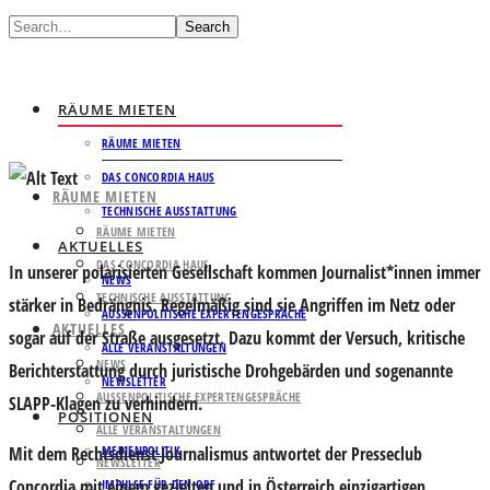
Search
RÄUME MIETEN
RÄUME MIETEN
DAS CONCORDIA HAUS
RÄUME MIETEN
TECHNISCHE AUSSTATTUNG
RÄUME MIETEN
AKTUELLES
DAS CONCORDIA HAUS
In unserer polarisierten Gesellschaft kommen Journalist*innen immer
NEWS
TECHNISCHE AUSSTATTUNG
stärker in Bedrängnis. Regelmäßig sind sie Angriffen im Netz oder
AUSSENPOLITISCHE EXPERTENGESPRÄCHE
AKTUELLES
sogar auf der Straße ausgesetzt. Dazu kommt der Versuch, kritische
ALLE VERANSTALTUNGEN
NEWS
Berichterstattung durch juristische Drohgebärden und sogenannte
NEWSLETTER
AUSSENPOLITISCHE EXPERTENGESPRÄCHE
SLAPP-Klagen zu verhindern.
POSITIONEN
ALLE VERANSTALTUNGEN
Mit dem Rechtsdienst Journalismus antwortet der Presseclub
MEDIENPOLITIK
NEWSLETTER
Concordia mit einem gezielten und in Österreich einzigartigen
IMPULSE FÜR DEN ORF