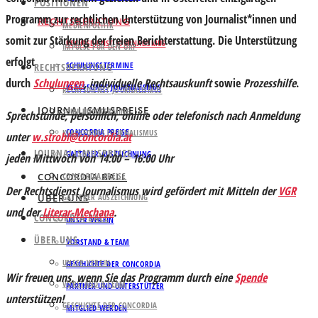
POSITIONEN
Programm zur rechtlichen Unterstützung von Journalist*innen und
RECHTSBERATUNG
MEDIENPOLITIK
somit zur Stärkung der freien Berichterstattung. Die Unterstützung
RECHTSDIENST JOURNALISMUS
IMPULSE FÜR DEN ORF
erfolgt
SCHULUNGSTERMINE
RECHTSBERATUNG
durch
Schulungen
,
individuelle
Rechtsauskunft
sowie
Prozesshilfe
.
KLAGSFONDS JOURNALISMUS
RECHTSDIENST JOURNALISMUS
JOURNALISMUSPREISE
SCHULUNGSTERMINE
Sprechstunde, persönlich, online oder telefonisch nach Anmeldung
CONCORDIA PREISE
KLAGSFONDS JOURNALISMUS
unter
w.strobl@concordia.at
JOURNALISMUSPREISE
GATTERER AUSZEICHNUNG
jeden Mittwoch von 14:00 – 16:00 Uhr
CONCORDIA BALL
CONCORDIA PREISE
Der Rechtsdienst Journalismus wird gefördert mit Mitteln der
VGR
ÜBER UNS
GATTERER AUSZEICHNUNG
und der
Literar-Mechana
.
CONCORDIA BALL
UNSER VEREIN
ÜBER UNS
VORSTAND & TEAM
UNSER VEREIN
GESCHICHTE DER CONCORDIA
Wir freuen uns, wenn Sie das Programm durch eine
Spende
VORSTAND & TEAM
PARTNER UND UNTERSTÜTZER
unterstützen!
GESCHICHTE DER CONCORDIA
MITGLIED WERDEN