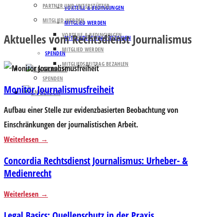
PARTNER UND UNTERSTÜTZER
VORTEILE & BEDINGUNGEN
MITGLIED WERDEN
MITGLIED WERDEN
Aktuelles vom Rechtsdienst Journalismus
VORTEILE & BEDINGUNGEN
MITGLIEDSBEITRAG BEZAHLEN
MITGLIED WERDEN
SPENDEN
MITGLIEDSBEITRAG BEZAHLEN
SPENDEN
Monitor Journalismusfreiheit
Aufbau einer Stelle zur evidenzbasierten Beobachtung von
Einschränkungen der journalistischen Arbeit.
Weiterlesen
Concordia Rechtsdienst Journalismus: Urheber- &
Medienrecht
Weiterlesen
Legal Basics: Quellenschutz in der Praxis