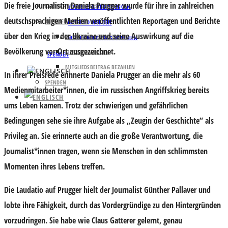
Die freie Journalistin Daniela Prugger wurde für ihre in zahlreichen
PARTNER UND UNTERSTÜTZER
VORTEILE & BEDINGUNGEN
deutschsprachigen Medien veröffentlichten Reportagen und Berichte
MITGLIED WERDEN
MITGLIED WERDEN
über den Krieg in der Ukraine und seine Auswirkung auf die
VORTEILE & BEDINGUNGEN
MITGLIEDSBEITRAG BEZAHLEN
Bevölkerung vor Ort ausgezeichnet.
MITGLIED WERDEN
SPENDEN
MITGLIEDSBEITRAG BEZAHLEN
In ihrer Preisrede erinnerte Daniela Prugger an die mehr als 60
SPENDEN
Medienmitarbeiter*innen, die im russischen Angriffskrieg bereits
ums Leben kamen. Trotz der schwierigen und gefährlichen
Bedingungen sehe sie ihre Aufgabe als „Zeugin der Geschichte“ als
Privileg an. Sie erinnerte auch an die große Verantwortung, die
Journalist*innen tragen, wenn sie Menschen in den schlimmsten
Momenten ihres Lebens treffen.
Die Laudatio auf Prugger hielt der Journalist Günther Pallaver und
lobte ihre Fähigkeit, durch das Vordergründige zu den Hintergründen
vorzudringen. Sie habe wie Claus Gatterer gelernt, genau