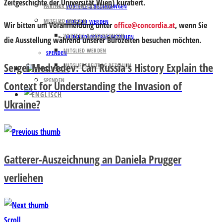
Zeitgeschichte der Universität Wien) kuratiert.
PARTNER UND UNTERSTÜTZER
VORTEILE & BEDINGUNGEN
MITGLIED WERDEN
MITGLIED WERDEN
Wir bitten um Voranmeldung unter
office@concordia.at
, wenn Sie
VORTEILE & BEDINGUNGEN
MITGLIEDSBEITRAG BEZAHLEN
die Ausstellung während unserer Bürozeiten besuchen möchten.
MITGLIED WERDEN
SPENDEN
Sergei Medvedev: Can Russia's History Explain the
MITGLIEDSBEITRAG BEZAHLEN
SPENDEN
Context for Understanding the Invasion of
Ukraine?
Gatterer-Auszeichnung an Daniela Prugger
verliehen
Scroll