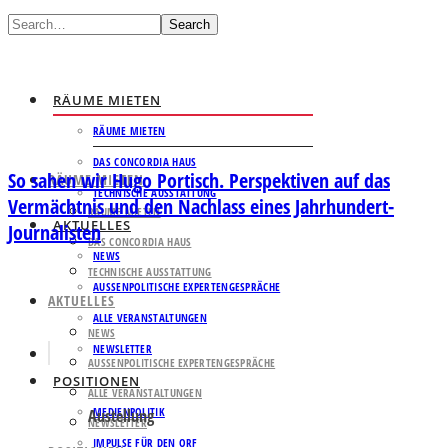
Search
RÄUME MIETEN
RÄUME MIETEN
DAS CONCORDIA HAUS
So sahen wir Hugo Portisch. Perspektiven auf das
RÄUME MIETEN
TECHNISCHE AUSSTATTUNG
Vermächtnis und den Nachlass eines Jahrhundert-
RÄUME MIETEN
AKTUELLES
Journalisten
DAS CONCORDIA HAUS
NEWS
TECHNISCHE AUSSTATTUNG
AUSSENPOLITISCHE EXPERTENGESPRÄCHE
AKTUELLES
ALLE VERANSTALTUNGEN
NEWS
NEWSLETTER
AUSSENPOLITISCHE EXPERTENGESPRÄCHE
POSITIONEN
ALLE VERANSTALTUNGEN
MEDIENPOLITIK
Austellung
NEWSLETTER
IMPULSE FÜR DEN ORF