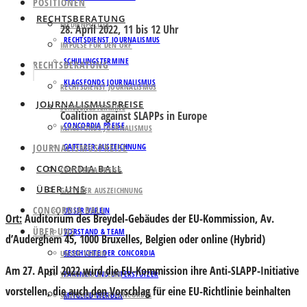
POSITIONEN
RECHTSBERATUNG
MEDIENPOLITIK
28. April 2022, 11 bis 12 Uhr
RECHTSDIENST JOURNALISMUS
IMPULSE FÜR DEN ORF
SCHULUNGSTERMINE
RECHTSBERATUNG
KLAGSFONDS JOURNALISMUS
RECHTSDIENST JOURNALISMUS
JOURNALISMUSPREISE
SCHULUNGSTERMINE
Coalition against SLAPPs in Europe
CONCORDIA PREISE
KLAGSFONDS JOURNALISMUS
JOURNALISMUSPREISE
GATTERER AUSZEICHNUNG
CONCORDIA BALL
CONCORDIA PREISE
ÜBER UNS
GATTERER AUSZEICHNUNG
CONCORDIA BALL
UNSER VEREIN
Ort:
Auditorium des Breydel-Gebäudes der EU-Kommission
, Av.
ÜBER UNS
VORSTAND & TEAM
d’Auderghem 45, 1000 Bruxelles, Belgien
oder online
(Hybrid)
GESCHICHTE DER CONCORDIA
UNSER VEREIN
Am 27. April 2022 wird die EU-Kommission ihre Anti-SLAPP-Initiative
VORSTAND & TEAM
PARTNER UND UNTERSTÜTZER
vorstellen, die auch den Vorschlag für eine EU-Richtlinie beinhalten
GESCHICHTE DER CONCORDIA
MITGLIED WERDEN