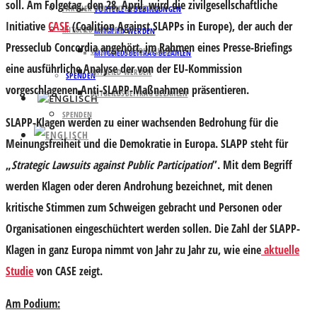
soll. Am Folgetag, den 28. April, wird die zivilgesellschaftliche
PARTNER UND UNTERSTÜTZER
VORTEILE & BEDINGUNGEN
Initiative
CASE
(Coalition Against SLAPPs in Europe), der auch der
MITGLIED WERDEN
MITGLIED WERDEN
Presseclub Concordia angehört, im Rahmen eines Presse-Briefings
VORTEILE & BEDINGUNGEN
MITGLIEDSBEITRAG BEZAHLEN
eine ausführliche Analyse der von der EU-Kommission
MITGLIED WERDEN
SPENDEN
vorgeschlagenen Anti-SLAPP-Maßnahmen präsentieren.
MITGLIEDSBEITRAG BEZAHLEN
SPENDEN
SLAPP-Klagen werden zu einer wachsenden Bedrohung für die
Meinungsfreiheit und die Demokratie in Europa. SLAPP steht für
„
Strategic Lawsuits against Public Participation
”. Mit dem Begriff
werden Klagen oder deren Androhung bezeichnet, mit denen
kritische Stimmen zum Schweigen gebracht und Personen oder
Organisationen eingeschüchtert werden sollen. Die Zahl der SLAPP-
Klagen in ganz Europa nimmt von Jahr zu Jahr zu, wie eine
aktuelle
Studie
von CASE zeigt.
Am Podium: