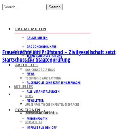
Search
RÄUME MIETEN
RÄUME MIETEN
DAS CONCORDIA HAUS
Frauenrechte am Prüfstand – Zivilgesellschaft setzt
RÄUME MIETEN
TECHNISCHE AUSSTATTUNG
Startschuss für Staatenprüfung
RÄUME MIETEN
AKTUELLES
DAS CONCORDIA HAUS
NEWS
TECHNISCHE AUSSTATTUNG
AUSSENPOLITISCHE EXPERTENGESPRÄCHE
AKTUELLES
ALLE VERANSTALTUNGEN
NEWS
NEWSLETTER
AUSSENPOLITISCHE EXPERTENGESPRÄCHE
POSITIONEN
Pressekonferenz
ALLE VERANSTALTUNGEN
MEDIENPOLITIK
NEWSLETTER
IMPULSE FÜR DEN ORF