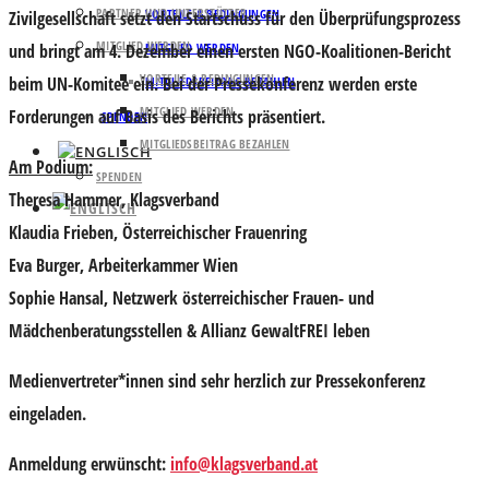
PARTNER UND UNTERSTÜTZER
VORTEILE & BEDINGUNGEN
Zivilgesellschaft setzt den Startschuss für den Überprüfungsprozess
MITGLIED WERDEN
und bringt am 4. Dezember einen ersten NGO-Koalitionen-Bericht
MITGLIED WERDEN
VORTEILE & BEDINGUNGEN
beim UN-Komitee ein. Bei der Pressekonferenz werden erste
MITGLIEDSBEITRAG BEZAHLEN
MITGLIED WERDEN
Forderungen auf Basis des Berichts präsentiert.
SPENDEN
MITGLIEDSBEITRAG BEZAHLEN
Am Podium:
SPENDEN
Theresa Hammer
, Klagsverband
Klaudia Frieben
, Österreichischer Frauenring
Eva Burger
, Arbeiterkammer Wien
Sophie Hansal
, Netzwerk österreichischer Frauen- und
Mädchenberatungsstellen & Allianz GewaltFREI leben
Medienvertreter*innen sind sehr herzlich zur Pressekonferenz
eingeladen.
Anmeldung erwünscht:
info@klagsverband.at