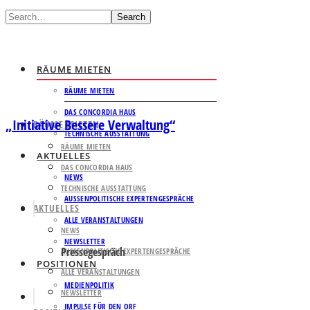
Search
RÄUME MIETEN
RÄUME MIETEN
DAS CONCORDIA HAUS
„Initiative Bessere Verwaltung“
RÄUME MIETEN
TECHNISCHE AUSSTATTUNG
RÄUME MIETEN
AKTUELLES
DAS CONCORDIA HAUS
NEWS
TECHNISCHE AUSSTATTUNG
AUSSENPOLITISCHE EXPERTENGESPRÄCHE
AKTUELLES
ALLE VERANSTALTUNGEN
NEWS
NEWSLETTER
Pressegespräch
AUSSENPOLITISCHE EXPERTENGESPRÄCHE
POSITIONEN
ALLE VERANSTALTUNGEN
MEDIENPOLITIK
NEWSLETTER
IMPULSE FÜR DEN ORF