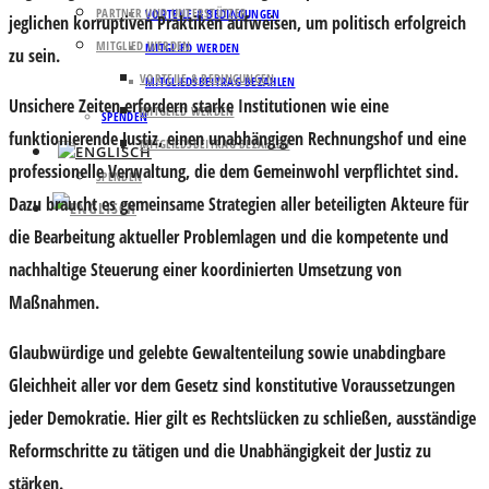
PARTNER UND UNTERSTÜTZER
VORTEILE & BEDINGUNGEN
jeglichen korruptiven Praktiken aufweisen, um politisch erfolgreich
MITGLIED WERDEN
MITGLIED WERDEN
zu sein.
VORTEILE & BEDINGUNGEN
MITGLIEDSBEITRAG BEZAHLEN
Unsichere Zeiten erfordern starke Institutionen wie eine
MITGLIED WERDEN
SPENDEN
funktionierende Justiz, einen unabhängigen Rechnungshof und eine
MITGLIEDSBEITRAG BEZAHLEN
professionelle Verwaltung, die dem Gemeinwohl verpflichtet sind.
SPENDEN
Dazu braucht es gemeinsame Strategien aller beteiligten Akteure für
die Bearbeitung aktueller Problemlagen und die kompetente und
nachhaltige Steuerung einer koordinierten Umsetzung von
Maßnahmen.
Glaubwürdige und gelebte Gewaltenteilung sowie unabdingbare
Gleichheit aller vor dem Gesetz sind konstitutive Voraussetzungen
jeder Demokratie. Hier gilt es Rechtslücken zu schließen, ausständige
Reformschritte zu tätigen und die Unabhängigkeit der Justiz zu
stärken.