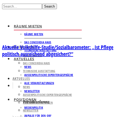
Search
RÄUME MIETEN
RÄUME MIETEN
DAS CONCORDIA HAUS
Aktuelle Volkshilfe-Studie/Sozialbarometer: „Ist Pflege
RÄUME MIETEN
TECHNISCHE AUSSTATTUNG
politisch ausreichend abgesichert?“
RÄUME MIETEN
AKTUELLES
DAS CONCORDIA HAUS
NEWS
TECHNISCHE AUSSTATTUNG
AUSSENPOLITISCHE EXPERTENGESPRÄCHE
AKTUELLES
ALLE VERANSTALTUNGEN
NEWS
NEWSLETTER
AUSSENPOLITISCHE EXPERTENGESPRÄCHE
POSITIONEN
Pressekonferenz
ALLE VERANSTALTUNGEN
MEDIENPOLITIK
NEWSLETTER
IMPULSE FÜR DEN ORF