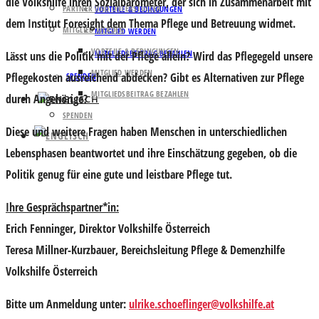
die Volkshilfe ihren Sozialbarometer, der sich in Zusammenarbeit mit
PARTNER UND UNTERSTÜTZER
VORTEILE & BEDINGUNGEN
dem Institut Foresight dem Thema Pflege und Betreuung widmet.
MITGLIED WERDEN
MITGLIED WERDEN
VORTEILE & BEDINGUNGEN
MITGLIEDSBEITRAG BEZAHLEN
Lässt uns die Politik mit der Pflege allein? Wird das Pflegegeld unsere
MITGLIED WERDEN
Pflegekosten ausreichend abdecken? Gibt es Alternativen zur Pflege
SPENDEN
MITGLIEDSBEITRAG BEZAHLEN
durch Angehörige?
SPENDEN
Diese und weitere Fragen haben Menschen in unterschiedlichen
Lebensphasen beantwortet und ihre Einschätzung gegeben, ob die
Politik genug für eine gute und leistbare Pflege tut.
Ihre Gesprächspartner*in:
Erich Fenninger
, Direktor Volkshilfe Österreich
Teresa Millner-Kurzbauer
, Bereichsleitung Pflege & Demenzhilfe
Volkshilfe Österreich
Bitte um
Anmeldung unter:
ulrike.schoeflinger@volkshilfe.at