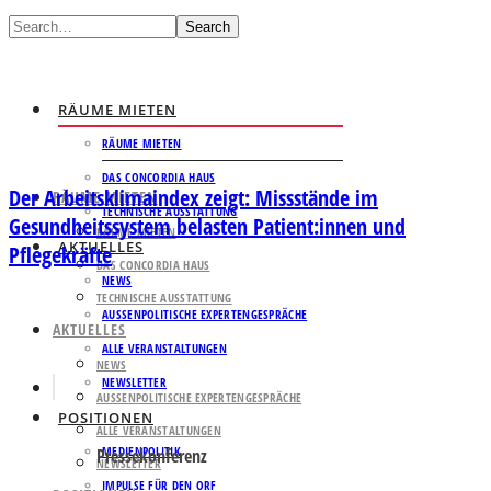
Search
RÄUME MIETEN
RÄUME MIETEN
DAS CONCORDIA HAUS
Der Arbeitsklimaindex zeigt: Missstände im
RÄUME MIETEN
TECHNISCHE AUSSTATTUNG
Gesundheitssystem belasten Patient:innen und
RÄUME MIETEN
AKTUELLES
Pflegekräfte
DAS CONCORDIA HAUS
NEWS
TECHNISCHE AUSSTATTUNG
AUSSENPOLITISCHE EXPERTENGESPRÄCHE
AKTUELLES
ALLE VERANSTALTUNGEN
NEWS
NEWSLETTER
AUSSENPOLITISCHE EXPERTENGESPRÄCHE
POSITIONEN
ALLE VERANSTALTUNGEN
MEDIENPOLITIK
Pressekonferenz
NEWSLETTER
IMPULSE FÜR DEN ORF