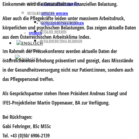
Einkommen wird die Gesundheit zur finanziellen Belastung.
PARTNER UND UNTERSTÜTZER
VORTEILE & BEDINGUNGEN
MITGLIED WERDEN
MITGLIED WERDEN
Aber auch die Pflegekräfte leiden unter massivem Arbeitsdruck,
VORTEILE & BEDINGUNGEN
MITGLIEDSBEITRAG BEZAHLEN
körperlichen und psychischen Belastungen. Das zeigen aktuelle Daten
MITGLIED WERDEN
SPENDEN
aus dem Österreichischen Arbeitsklima Index.
MITGLIEDSBEITRAG BEZAHLEN
Im Rahmen der Pressekonferenz werden aktuelle Daten der
SPENDEN
österreichweiten Erhebung präsentiert und gezeigt, dass Missstände
in der Gesundheitsversorgung nicht nur Patient:innen, sondern auch
das Pflegepersonal treffen.
Als Gesprächspartner stehen Ihnen Präsident
Andreas Stangl
und
IFES-Projektleiter
Martin Oppenauer
, BA zur Verfügung.
Bei Rückfragen:
Gabi Fehringer, BSc MSSc
Tel. +43 (0)50/ 6906-2139