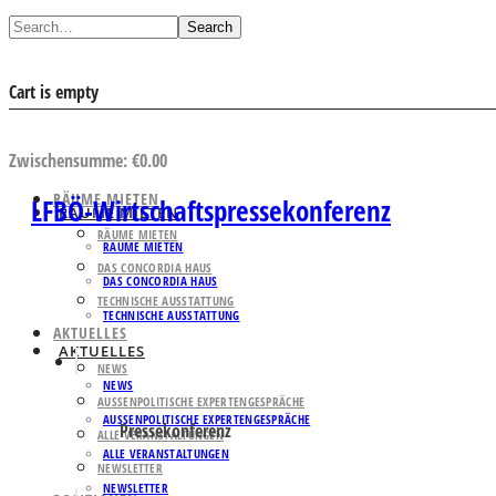
Search
Cart is empty
AUSWAHL ANSEHEN
Zwischensumme:
€
0.00
RÄUME MIETEN
LFBÖ-Wirtschaftspressekonferenz
RÄUME MIETEN
RÄUME MIETEN
RÄUME MIETEN
DAS CONCORDIA HAUS
DAS CONCORDIA HAUS
TECHNISCHE AUSSTATTUNG
TECHNISCHE AUSSTATTUNG
AKTUELLES
AKTUELLES
NEWS
NEWS
AUSSENPOLITISCHE EXPERTENGESPRÄCHE
AUSSENPOLITISCHE EXPERTENGESPRÄCHE
Pressekonferenz
ALLE VERANSTALTUNGEN
ALLE VERANSTALTUNGEN
NEWSLETTER
NEWSLETTER