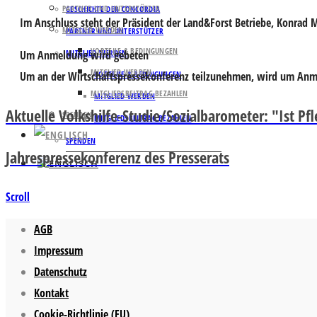
PARTNER UND UNTERSTÜTZER
GESCHICHTE DER CONCORDIA
Im Anschluss steht der Präsident der Land&Forst Betriebe,
Konrad M
MITGLIED WERDEN
PARTNER UND UNTERSTÜTZER
VORTEILE & BEDINGUNGEN
Um Anmeldung wird gebeten
MITGLIED WERDEN
MITGLIED WERDEN
Um an der Wirtschaftspressekonferenz teilzunehmen, wird um
Anm
VORTEILE & BEDINGUNGEN
MITGLIEDSBEITRAG BEZAHLEN
MITGLIED WERDEN
Aktuelle Volkshilfe-Studie/Sozialbarometer: "Ist Pfl
SPENDEN
MITGLIEDSBEITRAG BEZAHLEN
SPENDEN
Jahrespressekonferenz des Presserats
Scroll
AGB
Impressum
Datenschutz
Kontakt
Cookie-Richtlinie (EU)