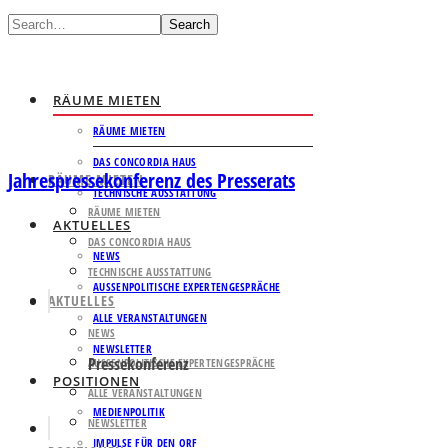
Search
RÄUME MIETEN
RÄUME MIETEN
DAS CONCORDIA HAUS
Jahrespressekonferenz des Presserats
RÄUME MIETEN
TECHNISCHE AUSSTATTUNG
RÄUME MIETEN
AKTUELLES
DAS CONCORDIA HAUS
NEWS
TECHNISCHE AUSSTATTUNG
AUSSENPOLITISCHE EXPERTENGESPRÄCHE
AKTUELLES
ALLE VERANSTALTUNGEN
NEWS
NEWSLETTER
Pressekonferenz
AUSSENPOLITISCHE EXPERTENGESPRÄCHE
POSITIONEN
ALLE VERANSTALTUNGEN
MEDIENPOLITIK
NEWSLETTER
IMPULSE FÜR DEN ORF