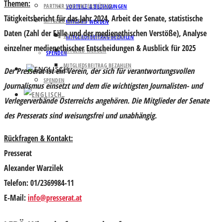
Themen:
PARTNER UND UNTERSTÜTZER
VORTEILE & BEDINGUNGEN
Tätigkeitsbericht für das Jahr 2024, Arbeit der Senate, statistische
MITGLIED WERDEN
MITGLIED WERDEN
Daten (Zahl der Fälle und der medienethischen Verstöße), Analyse
VORTEILE & BEDINGUNGEN
MITGLIEDSBEITRAG BEZAHLEN
einzelner medienethischer Entscheidungen & Ausblick für 2025
MITGLIED WERDEN
SPENDEN
MITGLIEDSBEITRAG BEZAHLEN
Der Presserat ist ein Verein, der sich für verantwortungsvollen
SPENDEN
Journalismus einsetzt und dem die wichtigsten Journalisten- und
Verlegerverbände Österreichs angehören. Die Mitglieder der Senate
des Presserats sind weisungsfrei und unabhängig.
Rückfragen & Kontakt:
Presserat
Alexander Warzilek
Telefon: 01/2369984-11
E-Mail:
info@presserat.at