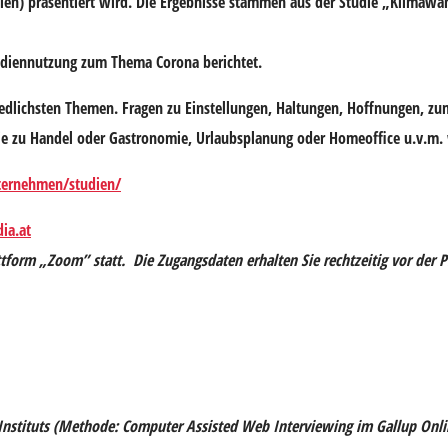
en) präsentiert wird. Die Ergebnisse stammen aus der Studie „Klimaw
diennutzung zum Thema Corona berichtet.
dlichsten Themen. Fragen zu Einstellungen, Haltungen, Hoffnungen, zu
wie zu Handel oder Gastronomie, Urlaubsplanung oder Homeoffice u.v.m
ternehmen/studien/
ia.at
tform „Zoom” statt. Die Zugangsdaten erhalten Sie rechtzeitig vor der 
Instituts (Methode: Computer Assisted Web Interviewing im Gallup Onlin