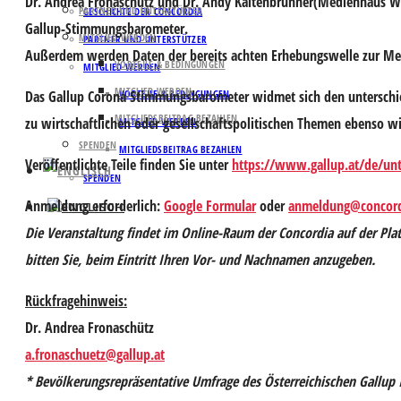
Dr. Andrea Fronaschütz
und
Dr. Andy Kaltenbrunner
(Medienhaus Wi
PARTNER UND UNTERSTÜTZER
GESCHICHTE DER CONCORDIA
Gallup-Stimmungsbarometer.
MITGLIED WERDEN
PARTNER UND UNTERSTÜTZER
Außerdem werden Daten der bereits achten Erhebungswelle zur Me
VORTEILE & BEDINGUNGEN
MITGLIED WERDEN
MITGLIED WERDEN
Das Gallup Corona Stimmungsbarometer widmet sich den unterschie
VORTEILE & BEDINGUNGEN
MITGLIEDSBEITRAG BEZAHLEN
zu wirtschaftlichen oder gesellschaftspolitischen Themen ebenso 
MITGLIED WERDEN
SPENDEN
MITGLIEDSBEITRAG BEZAHLEN
Veröffentlichte Teile finden Sie unter
https://www.gallup.at/de/un
SPENDEN
Anmeldung erforderlich
:
Google Formular
oder
anmeldung@concord
Die Veranstaltung findet im Online-Raum der Concordia auf der Plat
bitten Sie, beim Eintritt Ihren Vor- und Nachnamen anzugeben.
Rückfragehinweis:
Dr. Andrea Fronaschütz
a.fronaschuetz@gallup.at
* Bevölkerungsrepräsentative Umfrage des Österreichischen Gallup 