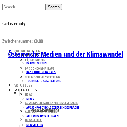
Search
Cart is empty
AUSWAHL ANSEHEN
Zwischensumme:
€
0.00
RÄUME MIETEN
Österreichs Medien und der Klimawandel
RÄUME MIETEN
RÄUME MIETEN
RÄUME MIETEN
DAS CONCORDIA HAUS
DAS CONCORDIA HAUS
TECHNISCHE AUSSTATTUNG
TECHNISCHE AUSSTATTUNG
AKTUELLES
AKTUELLES
NEWS
NEWS
AUSSENPOLITISCHE EXPERTENGESPRÄCHE
AUSSENPOLITISCHE EXPERTENGESPRÄCHE
Pressekonferenz
ALLE VERANSTALTUNGEN
ALLE VERANSTALTUNGEN
NEWSLETTER
NEWSLETTER