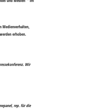
andel und Medien“* im
m Medienverhalten,
. werden erhoben.
Pressekonferenz. Wir
epanel, rep. für die