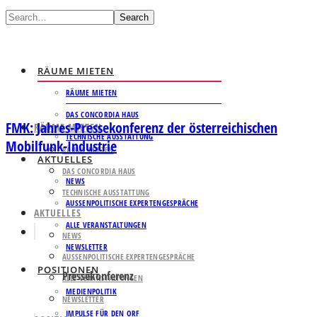
Search
RÄUME MIETEN
RÄUME MIETEN
DAS CONCORDIA HAUS
FMK: Jahres-Pressekonferenz der österreichischen
RÄUME MIETEN
TECHNISCHE AUSSTATTUNG
Mobilfunk-Industrie
RÄUME MIETEN
AKTUELLES
DAS CONCORDIA HAUS
NEWS
TECHNISCHE AUSSTATTUNG
AUSSENPOLITISCHE EXPERTENGESPRÄCHE
AKTUELLES
ALLE VERANSTALTUNGEN
NEWS
NEWSLETTER
AUSSENPOLITISCHE EXPERTENGESPRÄCHE
POSITIONEN
Pressekonferenz
ALLE VERANSTALTUNGEN
MEDIENPOLITIK
NEWSLETTER
IMPULSE FÜR DEN ORF