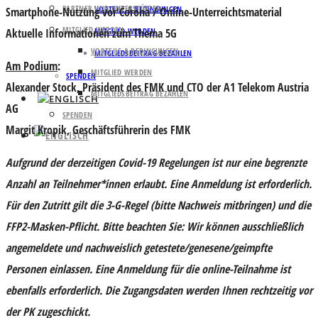
PARTNER UND UNTERSTÜTZER
VORTEILE & BEDINGUNGEN
Smartphone-Nutzung vor Corona / Online-Unterreichtsmaterial
MITGLIED WERDEN
Aktuelle Informationen zum Thema 5G
MITGLIED WERDEN
VORTEILE & BEDINGUNGEN
MITGLIEDSBEITRAG BEZAHLEN
Am Podium
:
MITGLIED WERDEN
SPENDEN
Alexander Stock
, Präsident des FMK und CTO der A1 Telekom Austria
MITGLIEDSBEITRAG BEZAHLEN
AG
SPENDEN
Margit Kropik
, Geschäftsführerin des FMK
Aufgrund der derzeitigen Covid-19 Regelungen ist nur eine begrenzte
Anzahl an Teilnehmer*innen erlaubt. Eine Anmeldung ist erforderlich.
Für den Zutritt gilt die 3-G-Regel (bitte Nachweis mitbringen) und die
FFP2-Masken-Pflicht.
Bitte beachten Sie: Wir können ausschließlich
angemeldete und nachweislich getestete/genesene/geimpfte
Personen einlassen
. Eine Anmeldung für die online-Teilnahme ist
ebenfalls erforderlich. Die Zugangsdaten werden Ihnen rechtzeitig vor
der PK zugeschickt.