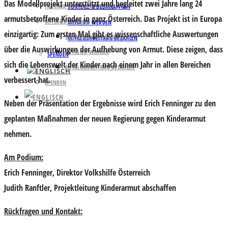
Das Modellprojekt unterstützt und begleitet zwei Jahre lang 24
PARTNER UND UNTERSTÜTZER
VORTEILE & BEDINGUNGEN
armutsbetroffene Kinder in ganz Österreich. Das Projekt ist in Europa
MITGLIED WERDEN
MITGLIED WERDEN
einzigartig: Zum ersten Mal gibt es wissenschaftliche Auswertungen
VORTEILE & BEDINGUNGEN
MITGLIEDSBEITRAG BEZAHLEN
über die Auswirkungen der Aufhebung von Armut. Diese zeigen, dass
MITGLIED WERDEN
SPENDEN
sich die Lebenswelt der Kinder nach einem Jahr in allen Bereichen
MITGLIEDSBEITRAG BEZAHLEN
verbessert hat.
SPENDEN
Neben der Präsentation der Ergebnisse wird Erich Fenninger zu den
geplanten Maßnahmen der neuen Regierung gegen Kinderarmut
nehmen.
Am Podium:
Erich Fenninger
, Direktor Volkshilfe Österreich
Judith Ranftler
, Projektleitung Kinderarmut abschaffen
Rückfragen und Kontakt: