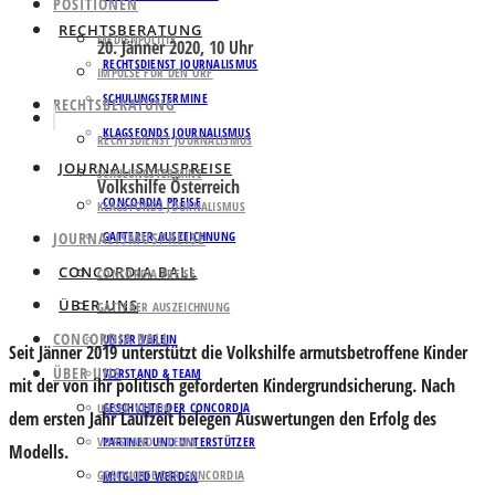
POSITIONEN
RECHTSBERATUNG
MEDIENPOLITIK
20. Jänner 2020, 10 Uhr
RECHTSDIENST JOURNALISMUS
IMPULSE FÜR DEN ORF
SCHULUNGSTERMINE
RECHTSBERATUNG
KLAGSFONDS JOURNALISMUS
RECHTSDIENST JOURNALISMUS
JOURNALISMUSPREISE
SCHULUNGSTERMINE
Volkshilfe Österreich
CONCORDIA PREISE
KLAGSFONDS JOURNALISMUS
JOURNALISMUSPREISE
GATTERER AUSZEICHNUNG
CONCORDIA BALL
CONCORDIA PREISE
ÜBER UNS
GATTERER AUSZEICHNUNG
CONCORDIA BALL
UNSER VEREIN
Seit Jänner 2019 unterstützt die Volkshilfe armutsbetroffene Kinder
ÜBER UNS
VORSTAND & TEAM
mit der von ihr politisch geforderten Kindergrundsicherung. Nach
GESCHICHTE DER CONCORDIA
UNSER VEREIN
dem ersten Jahr Laufzeit belegen Auswertungen den Erfolg des
VORSTAND & TEAM
PARTNER UND UNTERSTÜTZER
Modells.
GESCHICHTE DER CONCORDIA
MITGLIED WERDEN