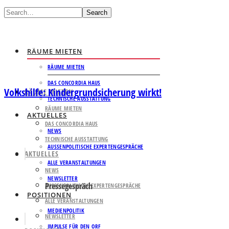
Search
RÄUME MIETEN
RÄUME MIETEN
DAS CONCORDIA HAUS
Volkshilfe: Kindergrundsicherung wirkt!
RÄUME MIETEN
TECHNISCHE AUSSTATTUNG
RÄUME MIETEN
AKTUELLES
DAS CONCORDIA HAUS
NEWS
TECHNISCHE AUSSTATTUNG
AUSSENPOLITISCHE EXPERTENGESPRÄCHE
AKTUELLES
ALLE VERANSTALTUNGEN
NEWS
NEWSLETTER
Pressegespräch
AUSSENPOLITISCHE EXPERTENGESPRÄCHE
POSITIONEN
ALLE VERANSTALTUNGEN
MEDIENPOLITIK
NEWSLETTER
IMPULSE FÜR DEN ORF