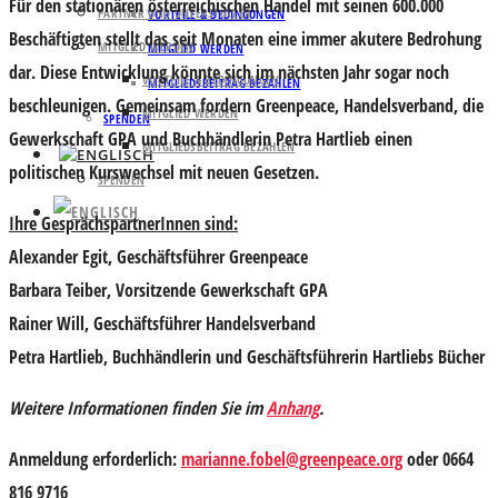
Für den stationären österreichischen Handel mit seinen 600.000
PARTNER UND UNTERSTÜTZER
VORTEILE & BEDINGUNGEN
Beschäftigten stellt das seit Monaten eine immer akutere Bedrohung
MITGLIED WERDEN
MITGLIED WERDEN
dar. Diese Entwicklung könnte sich im nächsten Jahr sogar noch
VORTEILE & BEDINGUNGEN
MITGLIEDSBEITRAG BEZAHLEN
beschleunigen. Gemeinsam fordern Greenpeace, Handelsverband, die
MITGLIED WERDEN
SPENDEN
Gewerkschaft GPA und Buchhändlerin Petra Hartlieb einen
MITGLIEDSBEITRAG BEZAHLEN
politischen Kurswechsel mit neuen Gesetzen.
SPENDEN
Ihre GesprächspartnerInnen sind:
Alexander Egit
, Geschäftsführer Greenpeace
Barbara Teiber
, Vorsitzende Gewerkschaft GPA
Rainer Will,
Geschäftsführer Handelsverband
Petra Hartlieb
, Buchhändlerin und Geschäftsführerin Hartliebs Bücher
Weitere Informationen finden Sie im
Anhang
.
Anmeldung erforderlich:
marianne.fobel@greenpeace.org
oder 0664
816 9716