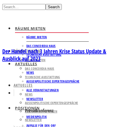
Search
RÄUME MIETEN
RÄUME MIETEN
DAS CONCORDIA HAUS
Der Handel nach 3 Jahren Krise Status Update &
RÄUME MIETEN
TECHNISCHE AUSSTATTUNG
Ausblick auf 2023
RÄUME MIETEN
AKTUELLES
DAS CONCORDIA HAUS
NEWS
TECHNISCHE AUSSTATTUNG
AUSSENPOLITISCHE EXPERTENGESPRÄCHE
AKTUELLES
ALLE VERANSTALTUNGEN
NEWS
NEWSLETTER
AUSSENPOLITISCHE EXPERTENGESPRÄCHE
POSITIONEN
Pressekonferenz
ALLE VERANSTALTUNGEN
MEDIENPOLITIK
NEWSLETTER
IMPULSE FÜR DEN ORF