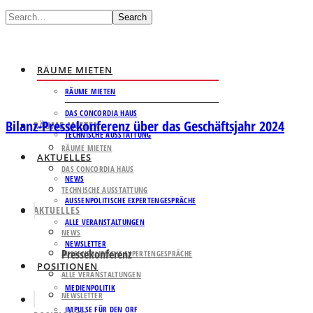
Search
RÄUME MIETEN
RÄUME MIETEN
DAS CONCORDIA HAUS
Bilanz-Pressekonferenz über das Geschäftsjahr 2024
RÄUME MIETEN
TECHNISCHE AUSSTATTUNG
RÄUME MIETEN
AKTUELLES
DAS CONCORDIA HAUS
NEWS
TECHNISCHE AUSSTATTUNG
AUSSENPOLITISCHE EXPERTENGESPRÄCHE
AKTUELLES
ALLE VERANSTALTUNGEN
NEWS
NEWSLETTER
Pressekonferenz
AUSSENPOLITISCHE EXPERTENGESPRÄCHE
POSITIONEN
ALLE VERANSTALTUNGEN
MEDIENPOLITIK
NEWSLETTER
IMPULSE FÜR DEN ORF