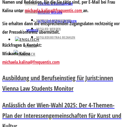
Namen und Redaktion, für die Sie tätig sind, per E-Mail bei Frau
PARTNER UND UNTERSTÜTZER
VORTEILE & BEDINGUNGEN
Kalina unter
michaela.kalina@frequentis.com
an.
MITGLIED WERDEN
MITGLIED WERDEN
VORTEILE & BEDINGUNGEN
MITGLIEDSBEITRAG BEZAHLEN
Sie erhalten dann die entsprechenden Zugangsdaten rechtzeitig vor
MITGLIED WERDEN
SPENDEN
der Pressekonferenz übermittelt.
MITGLIEDSBEITRAG BEZAHLEN
Rückfragen & Kontakt:
SPENDEN
Michaela Kalina
michaela.kalina@frequentis.com
Ausbildung und Berufseinstieg für Jurist:innen
Vienna Law Students Monitor
Anlässlich der Wien-Wahl 2025: Der 4-Themen-
Plan der Interessengemeinschaften für Kunst und
Kultur