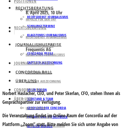
POSITIONEN
RECHTSBERATUNG
MEDIENPOLITIK
8. April 2025, 10 Uhr
RECHTSDIENST JOURNALISMUS
IMPULSE FÜR DEN ORF
SCHULUNGSTERMINE
RECHTSBERATUNG
KLAGSFONDS JOURNALISMUS
RECHTSDIENST JOURNALISMUS
JOURNALISMUSPREISE
SCHULUNGSTERMINE
Frequentis AG
CONCORDIA PREISE
KLAGSFONDS JOURNALISMUS
JOURNALISMUSPREISE
GATTERER AUSZEICHNUNG
CONCORDIA BALL
CONCORDIA PREISE
ÜBER UNS
GATTERER AUSZEICHNUNG
CONCORDIA BALL
UNSER VEREIN
Norbert Haslacher
, CEO, und
Peter Skerlan
, CFO, stehen Ihnen als
ÜBER UNS
VORSTAND & TEAM
Gesprächspartner zur Verfügung.
GESCHICHTE DER CONCORDIA
UNSER VEREIN
Die Veranstaltung findet im Online-Raum der Concordia auf der
VORSTAND & TEAM
PARTNER UND UNTERSTÜTZER
Plattform „Zoom” statt. Bitte melden Sie sich unter Angabe von
GESCHICHTE DER CONCORDIA
MITGLIED WERDEN