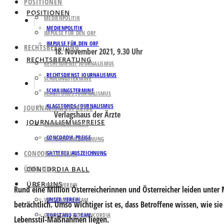
POSITIONEN
POSITIONEN
MEDIENPOLITIK
MEDIENPOLITIK
IMPULSE FÜR DEN ORF
IMPULSE FÜR DEN ORF
RECHTSBERATUNG
18. November 2021, 9.30 Uhr
RECHTSBERATUNG
RECHTSDIENST JOURNALISMUS
RECHTSDIENST JOURNALISMUS
SCHULUNGSTERMINE
SCHULUNGSTERMINE
KLAGSFONDS JOURNALISMUS
KLAGSFONDS JOURNALISMUS
JOURNALISMUSPREISE
Verlagshaus der Ärzte
JOURNALISMUSPREISE
CONCORDIA PREISE
CONCORDIA PREISE
GATTERER AUSZEICHNUNG
CONCORDIA BALL
GATTERER AUSZEICHNUNG
ÜBER UNS
CONCORDIA BALL
ÜBER UNS
UNSER VEREIN
Rund eine Million Österreicherinnen und Österreicher leiden unter
UNSER VEREIN
VORSTAND & TEAM
beträchtlich. Umso wichtiger ist es, dass Betroffene wissen, wie
GESCHICHTE DER CONCORDIA
VORSTAND & TEAM
Lebensstil-Maßnahmen liegen.