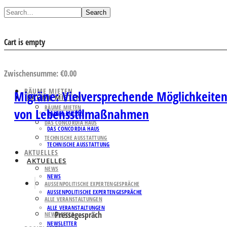
Search
Cart is empty
AUSWAHL ANSEHEN
Zwischensumme:
€
0.00
RÄUME MIETEN
Migräne: Vielversprechende Möglichkeit
RÄUME MIETEN
RÄUME MIETEN
von Lebensstilmaßnahmen
RÄUME MIETEN
DAS CONCORDIA HAUS
DAS CONCORDIA HAUS
TECHNISCHE AUSSTATTUNG
TECHNISCHE AUSSTATTUNG
AKTUELLES
AKTUELLES
NEWS
NEWS
AUSSENPOLITISCHE EXPERTENGESPRÄCHE
AUSSENPOLITISCHE EXPERTENGESPRÄCHE
ALLE VERANSTALTUNGEN
ALLE VERANSTALTUNGEN
Pressegespräch
NEWSLETTER
NEWSLETTER