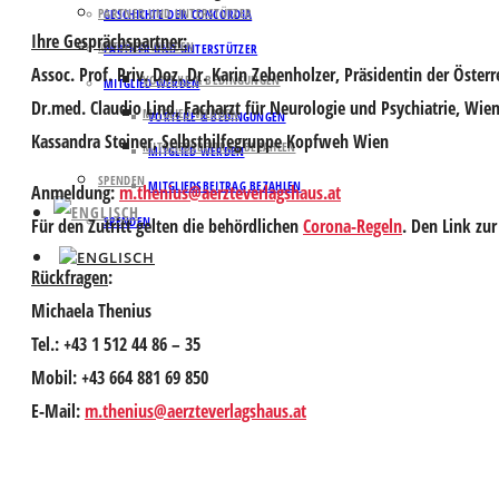
PARTNER UND UNTERSTÜTZER
GESCHICHTE DER CONCORDIA
Ihre Gesprächspartner:
MITGLIED WERDEN
PARTNER UND UNTERSTÜTZER
Assoc. Prof. Priv. Doz. Dr. Karin Zebenholzer
, Präsidentin der Öster
VORTEILE & BEDINGUNGEN
MITGLIED WERDEN
Dr.med. Claudio Lind
, Facharzt für Neurologie und Psychiatrie, Wie
MITGLIED WERDEN
VORTEILE & BEDINGUNGEN
Kassandra Steiner
, Selbsthilfegruppe Kopfweh Wien
MITGLIEDSBEITRAG BEZAHLEN
MITGLIED WERDEN
SPENDEN
MITGLIEDSBEITRAG BEZAHLEN
Anmeldung:
m.thenius@aerzteverlagshaus.at
SPENDEN
Für den Zutritt gelten die behördlichen
Corona-Regeln
. Den Link zu
Rückfragen
:
Michaela Thenius
Tel.: +43 1 512 44 86 – 35
Mobil: +43 664 881 69 850
E-Mail:
m.thenius@aerzteverlagshaus.at