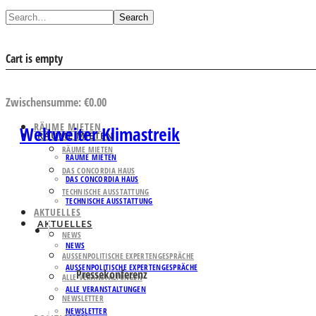
Search
Cart is empty
AUSWAHL ANSEHEN
Zwischensumme:
€
0.00
RÄUME MIETEN
Weltweiter Klimastreik
RÄUME MIETEN
RÄUME MIETEN
RÄUME MIETEN
DAS CONCORDIA HAUS
DAS CONCORDIA HAUS
TECHNISCHE AUSSTATTUNG
TECHNISCHE AUSSTATTUNG
AKTUELLES
AKTUELLES
NEWS
NEWS
AUSSENPOLITISCHE EXPERTENGESPRÄCHE
AUSSENPOLITISCHE EXPERTENGESPRÄCHE
Pressekonferenz
ALLE VERANSTALTUNGEN
ALLE VERANSTALTUNGEN
NEWSLETTER
NEWSLETTER