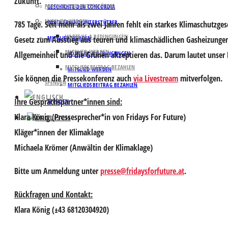
Zukunft.
PARTNER UND UNTERSTÜTZER
GESCHICHTE DER CONCORDIA
MITGLIED WERDEN
PARTNER UND UNTERSTÜTZER
785 Tage. Seit mehr als zwei Jahren fehlt ein starkes Klimaschutzge
VORTEILE & BEDINGUNGEN
Gesetz zum Ausstieg aus teuren und klimaschädlichen Gasheizungen,
MITGLIED WERDEN
MITGLIED WERDEN
Allgemeinheit und die Grünen akzeptieren das. Darum lautet unser 
VORTEILE & BEDINGUNGEN
MITGLIEDSBEITRAG BEZAHLEN
MITGLIED WERDEN
Sie können die Pressekonferenz auch
via Livestream
mitverfolgen.
SPENDEN
MITGLIEDSBEITRAG BEZAHLEN
Ihre Gesprächspartner*innen sind:
SPENDEN
Klara König
(Pressesprecher*in von Fridays For Future)
Kläger*innen
der Klimaklage
Michaela Krömer
(Anwältin der Klimaklage)
Bitte um
Anmeldung
unter
presse@fridaysforfuture.at
.
Rückfragen und Kontakt:
Klara König (±43 68120304920)