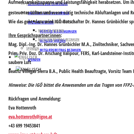
Aufmerksamkeitsspanne und Leistungsfähigkeit herabsetzen. Um ihn
PARTNER UND UNTERSTÜTZER
GESCHICHTE DER CONCORDIA
gesteuertes Lüften und wenn nötig technische Abluftanlagen und R
MITGLIED WERDEN
PARTNER UND UNTERSTÜTZER
Wie das geht, dazu wird IGÖ-Botschafter Dr. Hannes Grünbichler sp
VORTEILE & BEDINGUNGEN
MITGLIED WERDEN
MITGLIED WERDEN
VORTEILE & BEDINGUNGEN
Ihre Gesprächspartner:innen
:
MITGLIEDSBEITRAG BEZAHLEN
MITGLIED WERDEN
Mag. Dipl.-Ing. Dr. Hannes Grünbichler M.A.,
Ziviltechniker, Sachve
SPENDEN
MITGLIEDSBEITRAG BEZAHLEN
Prim. Priv. Doz. Dr. Arschang Valipour, FERS
, Karl-Landsteiner-Inst
SPENDEN
saubere Luft
Beatriz Villegas Sierra
B.A.
, Public Health Beauftragte, Vorsitz Team 
Hinweise:
Die IGÖ bittet die Anwesenden um das Tragen von FFP2
Rückfragen und Anmeldung:
Eva Hottenroth
eva.hottenroth@igoe.at
+43 699 19453841