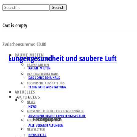
Search
Cart is empty
AUSWAHL ANSEHEN
Zwischensumme:
€
0.00
RÄUME MIETEN
Lungengesundheit und saubere Luft
RÄUME MIETEN
RÄUME MIETEN
RÄUME MIETEN
DAS CONCORDIA HAUS
DAS CONCORDIA HAUS
TECHNISCHE AUSSTATTUNG
TECHNISCHE AUSSTATTUNG
AKTUELLES
AKTUELLES
NEWS
NEWS
AUSSENPOLITISCHE EXPERTENGESPRÄCHE
AUSSENPOLITISCHE EXPERTENGESPRÄCHE
Pressegespräch
ALLE VERANSTALTUNGEN
ALLE VERANSTALTUNGEN
NEWSLETTER
NEWSLETTER