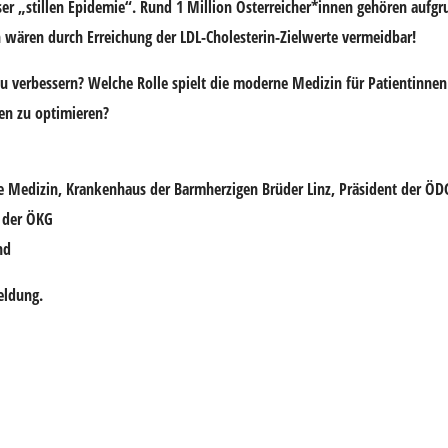
ser „stillen Epidemie“. Rund 1 Million Österreicher*innen gehören aufgr
h wären durch Erreichung der LDL-Cholesterin-Zielwerte vermeidbar!
 zu verbessern? Welche Rolle spielt die moderne Medizin für Patientinne
en zu optimieren?
re Medizin, Krankenhaus der Barmherzigen Brüder Linz, Präsident der ÖD
t der ÖKG
nd
eldung.