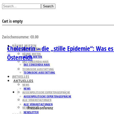
Search
Cart is empty
AUSWAHL ANSEHEN
Zwischensumme:
€
0.00
RÄUME MIETEN
Cholesterin – die „stille Epidemie“: Was es
RÄUME MIETEN
RÄUME MIETEN
Österreich
RÄUME MIETEN
DAS CONCORDIA HAUS
DAS CONCORDIA HAUS
TECHNISCHE AUSSTATTUNG
TECHNISCHE AUSSTATTUNG
AKTUELLES
AKTUELLES
NEWS
NEWS
AUSSENPOLITISCHE EXPERTENGESPRÄCHE
AUSSENPOLITISCHE EXPERTENGESPRÄCHE
ALLE VERANSTALTUNGEN
ALLE VERANSTALTUNGEN
Pressekonferenz
NEWSLETTER
NEWSLETTER