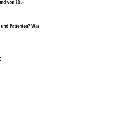
und von LDL-
n und Patienten? Was
G