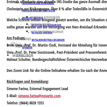
Erstmals offenbarte eine aktuelle IHS-Studie das ganze Ausmaß die
PARTNER UND UNTERSTÜTZER
GESCHICHTE DER CONCORDIA
Cholesterin zur Risikogruppe.
Über 8 % aller Todesfälle
in Österreic
MITGLIED WERDEN
PARTNER UND UNTERSTÜTZER
VORTEILE & BEDINGUNGEN
MITGLIED WERDEN
Welche Schritte sollten dringend gesetzt werden, um die Situation
MITGLIED WERDEN
VORTEILE & BEDINGUNGEN
sollte getan werden um die Versorgung von Herz-Kreislauf-Erkrankt
MITGLIEDSBEITRAG BEZAHLEN
MITGLIED WERDEN
Am Podium:
SPENDEN
MITGLIEDSBEITRAG BEZAHLEN
Prim. Univ.-Prof. Dr. Martin Clodi,
Vorstand der Abteilung für Inne
SPENDEN
Univ.-Prof. Dr. Peter Siostrzonek,
Past-Präsident und Pressereferen
Helmut Schulter,
Bundesgeschäftsführer Österreichischer Herzverba
Den Zoom Link für die Online-Teilnahme erhalten Sie nach der Anm
Rückfragen und Anmeldung
:
Simone Farina, External Engagement Lead
E-Mail:
simone.farina@novartis.com
Telefon: (0664) 8828 1353