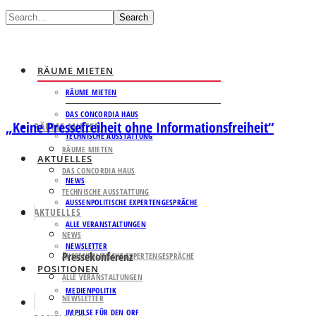
Search
RÄUME MIETEN
RÄUME MIETEN
DAS CONCORDIA HAUS
„Keine Pressefreiheit ohne Informationsfreiheit“
RÄUME MIETEN
TECHNISCHE AUSSTATTUNG
RÄUME MIETEN
AKTUELLES
DAS CONCORDIA HAUS
NEWS
TECHNISCHE AUSSTATTUNG
AUSSENPOLITISCHE EXPERTENGESPRÄCHE
AKTUELLES
ALLE VERANSTALTUNGEN
NEWS
NEWSLETTER
Pressekonferenz
AUSSENPOLITISCHE EXPERTENGESPRÄCHE
POSITIONEN
ALLE VERANSTALTUNGEN
MEDIENPOLITIK
NEWSLETTER
IMPULSE FÜR DEN ORF