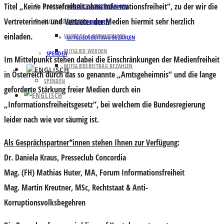
Titel „Keine Pressefreiheit ohne Informationsfreiheit“, zu der wir die
PARTNER UND UNTERSTÜTZER
VORTEILE & BEDINGUNGEN
Vertreterinnen und Vertreter der Medien hiermit sehr herzlich
MITGLIED WERDEN
MITGLIED WERDEN
einladen.
VORTEILE & BEDINGUNGEN
MITGLIEDSBEITRAG BEZAHLEN
MITGLIED WERDEN
SPENDEN
Im Mittelpunkt stehen dabei die Einschränkungen der Medienfreiheit
MITGLIEDSBEITRAG BEZAHLEN
in Österreich durch das so genannte „Amtsgeheimnis“ und die lange
SPENDEN
geforderte Stärkung freier Medien durch ein
„Informationsfreiheitsgesetz“, bei welchem die Bundesregierung
leider nach wie vor säumig ist.
Als Gesprächspartner*innen stehen Ihnen zur Verfügung
:
Dr. Daniela Kraus
, Presseclub Concordia
Mag. (FH) Mathias Huter, MA
, Forum Informationsfreiheit
Mag. Martin Kreutner, MSc
, Rechtstaat & Anti-
Korruptionsvolksbegehren