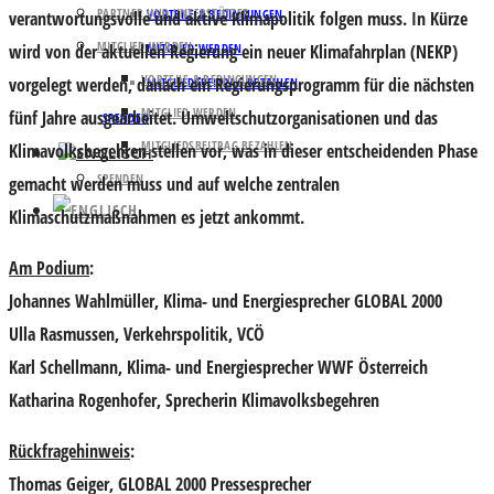
PARTNER UND UNTERSTÜTZER
VORTEILE & BEDINGUNGEN
verantwortungsvolle und aktive Klimapolitik folgen muss. In Kürze
MITGLIED WERDEN
wird von der aktuellen Regierung ein neuer Klimafahrplan (NEKP)
MITGLIED WERDEN
VORTEILE & BEDINGUNGEN
vorgelegt werden, danach ein Regierungsprogramm für die nächsten
MITGLIEDSBEITRAG BEZAHLEN
MITGLIED WERDEN
fünf Jahre ausgearbeitet. Umweltschutzorganisationen und das
SPENDEN
MITGLIEDSBEITRAG BEZAHLEN
Klimavolksbegehren stellen vor, was in dieser entscheidenden Phase
SPENDEN
gemacht werden muss und auf welche zentralen
Klimaschutzmaßnahmen es jetzt ankommt.
Am Podium
:
Johannes Wahlmüller
, Klima- und Energiesprecher GLOBAL 2000
Ulla Rasmussen
, Verkehrspolitik, VCÖ
Karl Schellmann
, Klima- und Energiesprecher WWF Österreich
Katharina Rogenhofer
, Sprecherin Klimavolksbegehren
Rückfragehinweis
:
Thomas Geiger, GLOBAL 2000 Pressesprecher