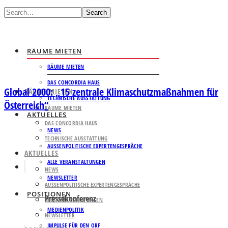
Search
RÄUME MIETEN
RÄUME MIETEN
DAS CONCORDIA HAUS
Global 2000: „15 zentrale Klimaschutzmaßnahmen für
RÄUME MIETEN
TECHNISCHE AUSSTATTUNG
Österreich“
RÄUME MIETEN
AKTUELLES
DAS CONCORDIA HAUS
NEWS
TECHNISCHE AUSSTATTUNG
AUSSENPOLITISCHE EXPERTENGESPRÄCHE
AKTUELLES
ALLE VERANSTALTUNGEN
NEWS
NEWSLETTER
AUSSENPOLITISCHE EXPERTENGESPRÄCHE
POSITIONEN
Pressekonferenz
ALLE VERANSTALTUNGEN
MEDIENPOLITIK
NEWSLETTER
IMPULSE FÜR DEN ORF