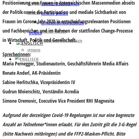
Positionierung von Frauen in österreichischen Massenmedien abseits
PARTNER UND UNTERSTÜTZER
VORTEILE & BEDINGUNGEN
der Politik sowie die Partizipation und mediale Sichtbarkeit von
MITGLIED WERDEN
MITGLIED WERDEN
Frauen im Corona-Jahr 2020 in entscheidungsrelevanten Positionen
VORTEILE & BEDINGUNGEN
MITGLIEDSBEITRAG BEZAHLEN
und Fachbereichen und im Rahmen der stattfinden Change-Prozesse
MITGLIED WERDEN
SPENDEN
in Wirtschaft, Politik und Gesellschaft.
MITGLIEDSBEITRAG BEZAHLEN
SPENDEN
Sprecherinnen
:
Maria Pernegger
, Studienautorin, Geschäftsführerin Media Affairs
Renate Anderl
, AK-Präsidentin
Sabine Herlitschka
, Vizepräsidentin IV
Gudrun Meierschitz
, Vorständin Acredia
Simone Oremovic
, Executive Vice President RHI Magnesita
Aufgrund der derzeitigen Covid-19 Regelungen ist nur eine begrenzte
Anzahl an Teilnehmer*innen erlaubt. Für den Zutritt gilt die 3-G-Regel
(bitte Nachweis mitbringen) und die FFP2-Masken-Pflicht. Bitte