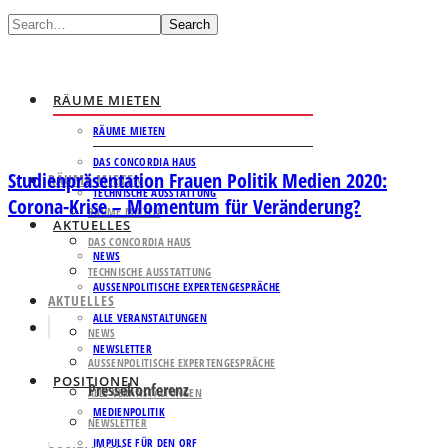
Search
RÄUME MIETEN
RÄUME MIETEN
DAS CONCORDIA HAUS
Studienpräsentation Frauen Politik Medien 2020:
RÄUME MIETEN
TECHNISCHE AUSSTATTUNG
Corona-Krise – Momentum für Veränderung?
RÄUME MIETEN
AKTUELLES
DAS CONCORDIA HAUS
NEWS
TECHNISCHE AUSSTATTUNG
AUSSENPOLITISCHE EXPERTENGESPRÄCHE
AKTUELLES
ALLE VERANSTALTUNGEN
NEWS
NEWSLETTER
AUSSENPOLITISCHE EXPERTENGESPRÄCHE
POSITIONEN
Pressekonferenz
ALLE VERANSTALTUNGEN
MEDIENPOLITIK
NEWSLETTER
IMPULSE FÜR DEN ORF