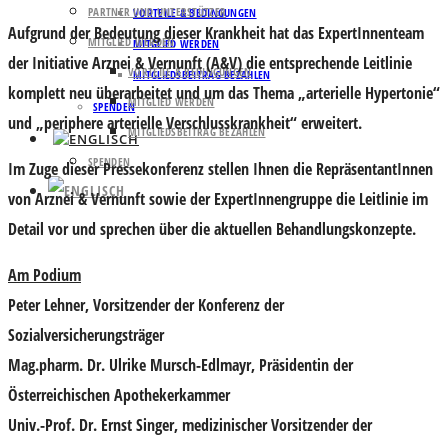
PARTNER UND UNTERSTÜTZER
VORTEILE & BEDINGUNGEN
Aufgrund der Bedeutung dieser Krankheit hat das ExpertInnenteam
MITGLIED WERDEN
MITGLIED WERDEN
der
Initiative Arznei & Vernunft (A&V)
die entsprechende
Leitlinie
VORTEILE & BEDINGUNGEN
MITGLIEDSBEITRAG BEZAHLEN
komplett neu überarbeitet und um das Thema „arterielle Hypertonie“
MITGLIED WERDEN
SPENDEN
und „periphere arterielle Verschlusskrankheit“ erweitert.
MITGLIEDSBEITRAG BEZAHLEN
SPENDEN
Im Zuge dieser Pressekonferenz stellen Ihnen die RepräsentantInnen
von Arznei & Vernunft sowie der ExpertInnengruppe die Leitlinie im
Detail vor und sprechen über die aktuellen Behandlungskonzepte.
Am Podium
Peter Lehner
, Vorsitzender der Konferenz der
Sozialversicherungsträger
Mag.pharm. Dr.
Ulrike Mursch-Edlmayr
, Präsidentin der
Österreichischen Apothekerkammer
Univ.-Prof. Dr.
Ernst Singer
, medizinischer Vorsitzender der