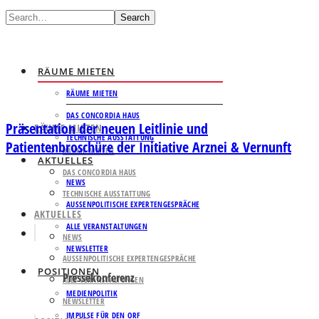
Search
RÄUME MIETEN
RÄUME MIETEN
DAS CONCORDIA HAUS
Präsentation der neuen Leitlinie und
RÄUME MIETEN
TECHNISCHE AUSSTATTUNG
Patientenbroschüre der Initiative Arznei & Vernunft
RÄUME MIETEN
AKTUELLES
DAS CONCORDIA HAUS
NEWS
TECHNISCHE AUSSTATTUNG
AUSSENPOLITISCHE EXPERTENGESPRÄCHE
AKTUELLES
ALLE VERANSTALTUNGEN
NEWS
NEWSLETTER
AUSSENPOLITISCHE EXPERTENGESPRÄCHE
POSITIONEN
Pressekonferenz
ALLE VERANSTALTUNGEN
MEDIENPOLITIK
NEWSLETTER
IMPULSE FÜR DEN ORF