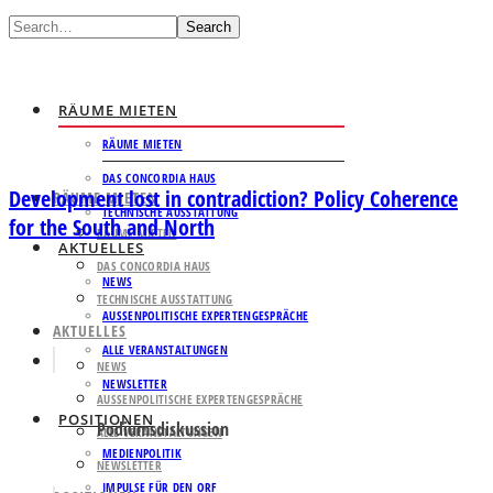
Search
RÄUME MIETEN
RÄUME MIETEN
DAS CONCORDIA HAUS
Development lost in contradiction? Policy Coherence
RÄUME MIETEN
TECHNISCHE AUSSTATTUNG
for the South and North
RÄUME MIETEN
AKTUELLES
DAS CONCORDIA HAUS
NEWS
TECHNISCHE AUSSTATTUNG
AUSSENPOLITISCHE EXPERTENGESPRÄCHE
AKTUELLES
ALLE VERANSTALTUNGEN
NEWS
NEWSLETTER
AUSSENPOLITISCHE EXPERTENGESPRÄCHE
POSITIONEN
Podiumsdiskussion
ALLE VERANSTALTUNGEN
MEDIENPOLITIK
NEWSLETTER
IMPULSE FÜR DEN ORF