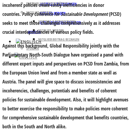
PARTNER UND UNTERSTÜTZER
VORTEILE & BEDINGUNGEN
incoherent policies create costly inefficiencies in donor
MITGLIED WERDEN
countries.
Policy Coherence for Sustainable Development
(PCSD)
MITGLIED WERDEN
VORTEILE & BEDINGUNGEN
seeks to meet those challenges comprehensively as it addresses
MITGLIEDSBEITRAG BEZAHLEN
MITGLIED WERDEN
crucial interdependencies of various policy fields.
SPENDEN
MITGLIEDSBEITRAG BEZAHLEN
Against this background, Global Responsibility jointly with the
SPENDEN
Parliamentary North-South Dialogue have organised a panel with
different expert inputs and perspectives on PCSD from Zambia, from
the European Union level and from a member state as well as
Austria. The panel will give space to discuss inconsistencies and
incoherencies, challenges, potentials and benefits of coherent
policies for sustainable development. Also, it will highlight avenues
to better exercise the responsibility to make policies more coherent
for comprehensive sustainable development that benefits countries,
both in the South and North alike.