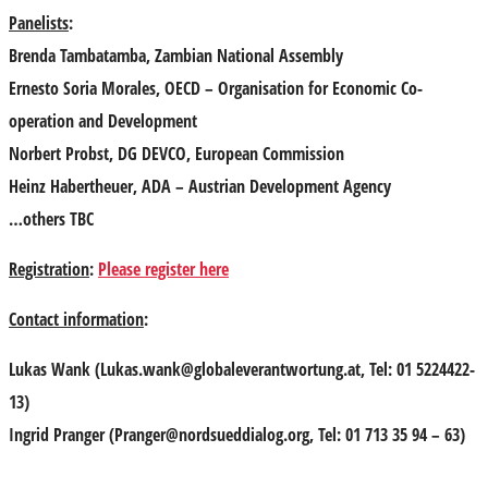
Panelists
:
Brenda Tambatamba
, Zambian National Assembly
Ernesto Soria Morales
, OECD – Organisation for Economic Co-
operation and Development
Norbert Probst
, DG DEVCO, European Commission
Heinz Habertheuer
, ADA – Austrian Development Agency
…others TBC
Registration
:
Please register here
Contact information
:
Lukas Wank
(
Lukas.wank@globaleverantwortung.at
, Tel: 01 5224422-
13)
Ingrid Pranger
(
Pranger@nordsueddialog.org
, Tel: 01 713 35 94 – 63)