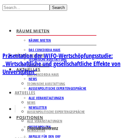
Search
RÄUME MIETEN
RÄUME MIETEN
DAS CONCORDIA HAUS
Präsentation der WIFO-Wertschöpfungsstudie:
RÄUME MIETEN
TECHNISCHE AUSSTATTUNG
„Wirtschaftliche und gesellschaftliche Effekte von
RÄUME MIETEN
AKTUELLES
Universitäten“
DAS CONCORDIA HAUS
NEWS
TECHNISCHE AUSSTATTUNG
AUSSENPOLITISCHE EXPERTENGESPRÄCHE
AKTUELLES
ALLE VERANSTALTUNGEN
NEWS
NEWSLETTER
AUSSENPOLITISCHE EXPERTENGESPRÄCHE
POSITIONEN
ALLE VERANSTALTUNGEN
MEDIENPOLITIK
Pressekonferenz
NEWSLETTER
IMPULSE FÜR DEN ORF