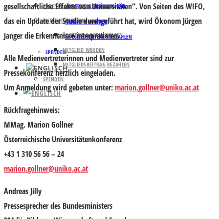
gesellschaftliche Effekte von Universitäten“. Von Seiten des WIFO,
PARTNER UND UNTERSTÜTZER
VORTEILE & BEDINGUNGEN
das ein Update der Studie durchgeführt hat, wird Ökonom
Jürgen
MITGLIED WERDEN
MITGLIED WERDEN
Janger
die Erkenntnisse interpretieren.
VORTEILE & BEDINGUNGEN
MITGLIEDSBEITRAG BEZAHLEN
MITGLIED WERDEN
SPENDEN
Alle Medienvertreterinnen und Medienvertreter sind zur
MITGLIEDSBEITRAG BEZAHLEN
Pressekonferenz herzlich eingeladen.
SPENDEN
Um Anmeldung wird gebeten unter
:
marion.gollner@uniko.ac.at
Rückfragehinweis:
MMag. Marion Gollner
Österreichische Universitätenkonferenz
+43 1 310 56 56 – 24
marion.gollner@uniko.ac.at
Andreas Jilly
Pressesprecher des Bundesministers