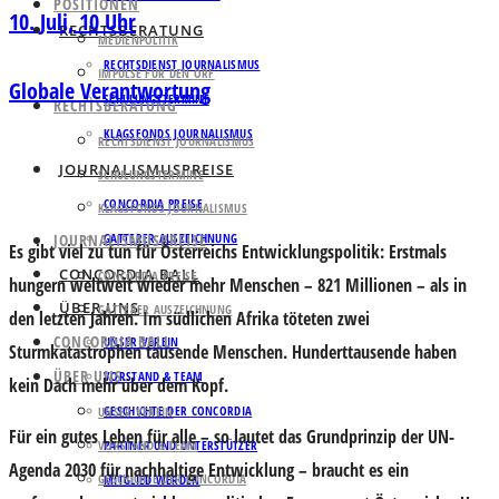
POSITIONEN
10. Juli, 10 Uhr
RECHTSBERATUNG
MEDIENPOLITIK
RECHTSDIENST JOURNALISMUS
IMPULSE FÜR DEN ORF
Globale Verantwortung
SCHULUNGSTERMINE
RECHTSBERATUNG
KLAGSFONDS JOURNALISMUS
RECHTSDIENST JOURNALISMUS
JOURNALISMUSPREISE
SCHULUNGSTERMINE
CONCORDIA PREISE
KLAGSFONDS JOURNALISMUS
JOURNALISMUSPREISE
GATTERER AUSZEICHNUNG
Es gibt viel zu tun für Österreichs Entwicklungspolitik: Erstmals
CONCORDIA BALL
CONCORDIA PREISE
hungern weltweit wieder mehr Menschen – 821 Millionen – als in
ÜBER UNS
GATTERER AUSZEICHNUNG
den letzten Jahren. Im südlichen Afrika töteten zwei
CONCORDIA BALL
UNSER VEREIN
Sturmkatastrophen tausende Menschen. Hunderttausende haben
ÜBER UNS
VORSTAND & TEAM
kein Dach mehr über dem Kopf.
GESCHICHTE DER CONCORDIA
UNSER VEREIN
Für ein gutes Leben für alle – so lautet das Grundprinzip der UN-
VORSTAND & TEAM
PARTNER UND UNTERSTÜTZER
Agenda 2030 für nachhaltige Entwicklung – braucht es ein
GESCHICHTE DER CONCORDIA
MITGLIED WERDEN