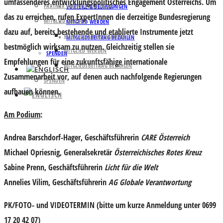
umfassenderes entwicklungspolitisches Engagement Österreichs. Um
PARTNER UND UNTERSTÜTZER
VORTEILE & BEDINGUNGEN
das zu erreichen, rufen ExpertInnen die derzeitige Bundesregierung
MITGLIED WERDEN
MITGLIED WERDEN
dazu auf, bereits bestehende und etablierte Instrumente jetzt
VORTEILE & BEDINGUNGEN
MITGLIEDSBEITRAG BEZAHLEN
bestmöglich wirksam zu nutzen. Gleichzeitig stellen sie
MITGLIED WERDEN
SPENDEN
Empfehlungen für eine zukunftsfähige internationale
MITGLIEDSBEITRAG BEZAHLEN
Zusammenarbeit vor, auf denen auch nachfolgende Regierungen
SPENDEN
aufbauen können.
Am Podium
:
Andrea Barschdorf-Hager
, Geschäftsführerin
CARE Österreich
Michael Opriesnig
, Generalsekretär
Österreichisches Rotes Kreuz
Sabine Prenn,
Geschäftsführerin
Licht für die Welt
Annelies Vilim
, Geschäftsführerin
AG Globale Verantwortung
PK/FOTO- und VIDEOTERMIN (bitte um kurze Anmeldung unter 0699
17 20 42 07)