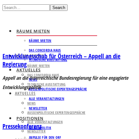
Search
RÄUME MIETEN
RÄUME MIETEN
DAS CONCORDIA HAUS
Entwicklungsschub für Österreich – Appell an die
RÄUME MIETEN
TECHNISCHE AUSSTATTUNG
Regierung
RÄUME MIETEN
AKTUELLES
DAS CONCORDIA HAUS
Appell an die österreichische Bundesregierung für eine engagierte
NEWS
TECHNISCHE AUSSTATTUNG
Entwicklungspolitik
AUSSENPOLITISCHE EXPERTENGESPRÄCHE
AKTUELLES
ALLE VERANSTALTUNGEN
NEWS
NEWSLETTER
AUSSENPOLITISCHE EXPERTENGESPRÄCHE
POSITIONEN
ALLE VERANSTALTUNGEN
Pressekonferenz
MEDIENPOLITIK
NEWSLETTER
IMPULSE FÜR DEN ORF