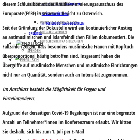
diesem Schluss kommt der Antidiskriminierungsausschuss des
PARTNER UND UNTERSTÜTZER
VORTEILE & BEDINGUNGEN
Europarats (ECRI) in seinem 6. Bericht zu Österreich.
MITGLIED WERDEN
MITGLIED WERDEN
VORTEILE & BEDINGUNGEN
MITGLIEDSBEITRAG BEZAHLEN
Seit der Gründung der Dokustelle wird ein kontinuierlicher Anstieg
MITGLIED WERDEN
SPENDEN
an antimuslimischen und Islamfeindlichen Fällen dokumentiert. Die
MITGLIEDSBEITRAG BEZAHLEN
Fallzahlen zeigen, dass besonders muslimische Frauen mit Kopftuch
SPENDEN
überproportional häufig betroffen sind. Insgesamt haben die
Übergriffe auf muslimische Menschen und muslimische Einrichtungen
nicht nur an Quantität, sondern auch an Intensität zugenommen.
Im Anschluss besteht die Möglichkeit für Fragen und
Einzelinterviews.
Aufgrund der derzeitigen Covid-19 Regelungen ist nur eine begrenzte
Anzahl an Teilnehmer*innen im Konferenzraum erlaubt. Wir bitten
Sie deshalb, sich bis zum
1. Juli per E-Mail