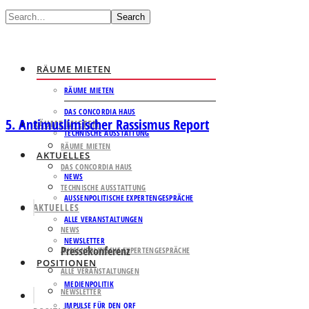
Search
RÄUME MIETEN
RÄUME MIETEN
DAS CONCORDIA HAUS
5. Antimuslimischer Rassismus Report
RÄUME MIETEN
TECHNISCHE AUSSTATTUNG
RÄUME MIETEN
AKTUELLES
DAS CONCORDIA HAUS
NEWS
TECHNISCHE AUSSTATTUNG
AUSSENPOLITISCHE EXPERTENGESPRÄCHE
AKTUELLES
ALLE VERANSTALTUNGEN
NEWS
NEWSLETTER
Pressekonferenz
AUSSENPOLITISCHE EXPERTENGESPRÄCHE
POSITIONEN
ALLE VERANSTALTUNGEN
MEDIENPOLITIK
NEWSLETTER
IMPULSE FÜR DEN ORF