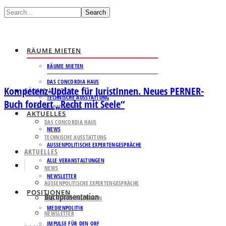
Search
RÄUME MIETEN
RÄUME MIETEN
DAS CONCORDIA HAUS
Kompetenz-Update für JuristInnen. Neues PERNER-
RÄUME MIETEN
TECHNISCHE AUSSTATTUNG
Buch fordert „Recht mit Seele“
RÄUME MIETEN
AKTUELLES
DAS CONCORDIA HAUS
NEWS
TECHNISCHE AUSSTATTUNG
AUSSENPOLITISCHE EXPERTENGESPRÄCHE
AKTUELLES
ALLE VERANSTALTUNGEN
NEWS
NEWSLETTER
AUSSENPOLITISCHE EXPERTENGESPRÄCHE
POSITIONEN
Buchpräsentation
ALLE VERANSTALTUNGEN
MEDIENPOLITIK
NEWSLETTER
IMPULSE FÜR DEN ORF