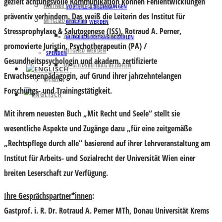
gezielt achtungsvolle Kommunikation können Fehlentwicklungen
PARTNER UND UNTERSTÜTZER
VORTEILE & BEDINGUNGEN
präventiv verhindern. Das weiß die Leiterin des Institut für
MITGLIED WERDEN
MITGLIED WERDEN
Stressprophylaxe & Salutogenese (ISS),
Rotraud A. Perner
,
VORTEILE & BEDINGUNGEN
MITGLIEDSBEITRAG BEZAHLEN
promovierte Juristin, Psychotherapeutin (PA) /
MITGLIED WERDEN
SPENDEN
Gesundheitspsychologin und akadem. zertifizierte
MITGLIEDSBEITRAG BEZAHLEN
Erwachsenenpädagogin, auf Grund ihrer jahrzehntelangen
SPENDEN
Forschungs- und Trainingstätigkeit.
Mit ihrem neuesten Buch „Mit Recht und Seele“ stellt sie
wesentliche Aspekte und Zugänge dazu
„für eine zeitgemäße
„Rechtspflege durch alle“
basierend auf ihrer Lehrveranstaltung am
Institut für Arbeits- und Sozialrecht der Universität Wien einer
breiten Leserschaft zur Verfügung.
Ihre Gesprächspartner*innen
:
Gastprof. i. R. Dr. Rotraud A. Perner MTh
, Donau Universität Krems