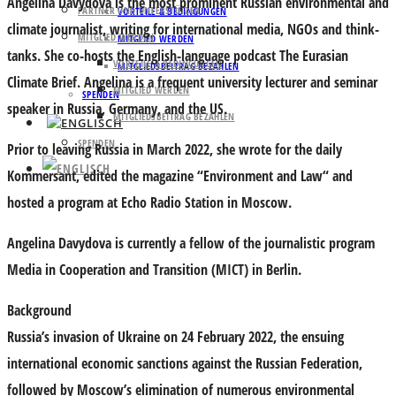
Angelina Davydova
is the most prominent Russian environmental and
PARTNER UND UNTERSTÜTZER
VORTEILE & BEDINGUNGEN
climate journalist, writing for international media, NGOs and think-
MITGLIED WERDEN
MITGLIED WERDEN
tanks. She co-hosts the English-language podcast The Eurasian
VORTEILE & BEDINGUNGEN
MITGLIEDSBEITRAG BEZAHLEN
Climate Brief. Angelina is a frequent university lecturer and seminar
MITGLIED WERDEN
SPENDEN
speaker in Russia, Germany, and the US.
MITGLIEDSBEITRAG BEZAHLEN
SPENDEN
Prior to leaving Russia in March 2022, she wrote for the daily
Kommersant, edited the magazine “Environment and Law“ and
hosted a program at Echo Radio Station in Moscow.
Angelina Davydova is currently a fellow of the journalistic program
Media in Cooperation and Transition (MICT) in Berlin.
Background
Russia’s invasion of Ukraine on 24 February 2022, the ensuing
international economic sanctions against the Russian Federation,
followed by Moscow’s elimination of numerous environmental