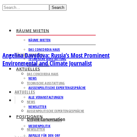
Search
RÄUME MIETEN
RÄUME MIETEN
DAS CONCORDIA HAUS
Angelina Davydova: Russia’s Most Prominent
RÄUME MIETEN
TECHNISCHE AUSSTATTUNG
Environmental and Climate Journalist
RÄUME MIETEN
AKTUELLES
DAS CONCORDIA HAUS
NEWS
TECHNISCHE AUSSTATTUNG
AUSSENPOLITISCHE EXPERTENGESPRÄCHE
AKTUELLES
ALLE VERANSTALTUNGEN
NEWS
NEWSLETTER
AUSSENPOLITISCHE EXPERTENGESPRÄCHE
POSITIONEN
Online Conversation
ALLE VERANSTALTUNGEN
MEDIENPOLITIK
NEWSLETTER
IMPULSE FÜR DEN ORF