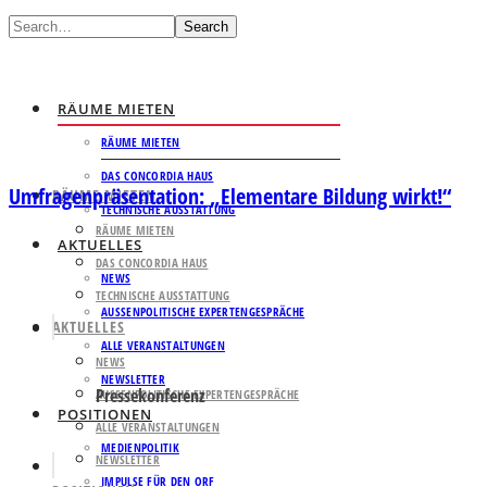
Search
RÄUME MIETEN
RÄUME MIETEN
DAS CONCORDIA HAUS
Umfragenpräsentation: „Elementare Bildung wirkt!“
RÄUME MIETEN
TECHNISCHE AUSSTATTUNG
RÄUME MIETEN
AKTUELLES
DAS CONCORDIA HAUS
NEWS
TECHNISCHE AUSSTATTUNG
AUSSENPOLITISCHE EXPERTENGESPRÄCHE
AKTUELLES
ALLE VERANSTALTUNGEN
NEWS
NEWSLETTER
Pressekonferenz
AUSSENPOLITISCHE EXPERTENGESPRÄCHE
POSITIONEN
ALLE VERANSTALTUNGEN
MEDIENPOLITIK
NEWSLETTER
IMPULSE FÜR DEN ORF