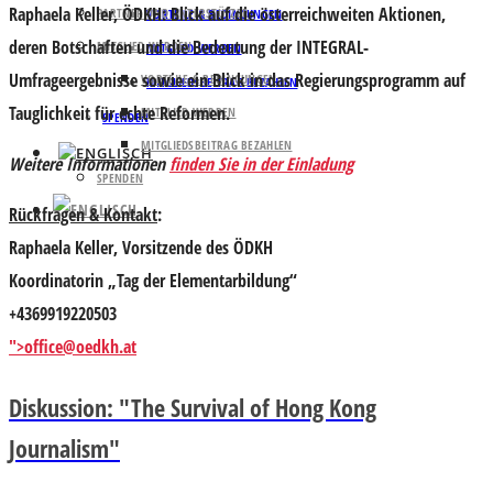
Raphaela Keller,
ÖDKH: Blick auf die österreichweiten Aktionen,
PARTNER UND UNTERSTÜTZER
VORTEILE & BEDINGUNGEN
deren Botschaften und die Bedeutung der INTEGRAL-
MITGLIED WERDEN
MITGLIED WERDEN
Umfrageergebnisse sowie ein Blick in das Regierungsprogramm auf
VORTEILE & BEDINGUNGEN
MITGLIEDSBEITRAG BEZAHLEN
Tauglichkeit für echte Reformen.
MITGLIED WERDEN
SPENDEN
MITGLIEDSBEITRAG BEZAHLEN
Weitere Informationen
finden Sie in der Einladung
SPENDEN
Rückfragen & Kontakt
:
Raphaela Keller, Vorsitzende des ÖDKH
Koordinatorin „Tag der Elementarbildung“
+4369919220503
">
office@oedkh.at
Diskussion: "The Survival of Hong Kong
Journalism"