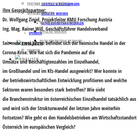
PARTNER UND UNTERSTÜTZER
VORTEILE & BEDINGUNGEN
Ihre Gesprächspartner:
MITGLIED WERDEN
MITGLIED WERDEN
Dr. Wolfgang Ziniel
, Projektleiter KMU Forschung Austria
VORTEILE & BEDINGUNGEN
MITGLIEDSBEITRAG BEZAHLEN
Ing. Mag. Rainer Will
, Geschäftsführer Handelsverband
MITGLIED WERDEN
SPENDEN
MITGLIEDSBEITRAG BEZAHLEN
Seit mehr zwei Jahren befindet sich der heimische Handel in der
SPENDEN
Corona-Krise. Wie hat sich die Pandemie auf die
Umsätze
und
Beschäftigtenzahlen
im
Einzelhandel
,
im
Großhandel
und im
Kfz-Handel
ausgewirkt? Wer konnte in
der
betriebswirtschaftlichen Entwicklung
profitieren
und welche
Sektoren waren besonders stark betroffen? Wie sieht
die
Branchenstruktur
im österreichischen Einzelhandel tatsächlich aus
und wird sich der
Strukturwandel
der letzten Jahre weiterhin
fortsetzen? Wie geht es den Handelsbetrieben am
Wirtschaftsstandort
Österreich
im
europäischen Vergleich
?