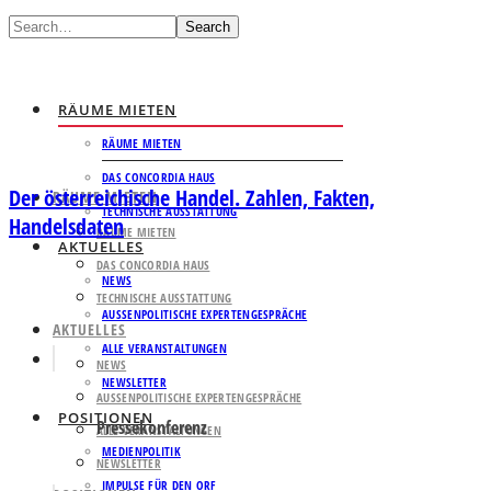
Search
RÄUME MIETEN
RÄUME MIETEN
DAS CONCORDIA HAUS
Der österreichische Handel. Zahlen, Fakten,
RÄUME MIETEN
TECHNISCHE AUSSTATTUNG
Handelsdaten
RÄUME MIETEN
AKTUELLES
DAS CONCORDIA HAUS
NEWS
TECHNISCHE AUSSTATTUNG
AUSSENPOLITISCHE EXPERTENGESPRÄCHE
AKTUELLES
ALLE VERANSTALTUNGEN
NEWS
NEWSLETTER
AUSSENPOLITISCHE EXPERTENGESPRÄCHE
POSITIONEN
Pressekonferenz
ALLE VERANSTALTUNGEN
MEDIENPOLITIK
NEWSLETTER
IMPULSE FÜR DEN ORF