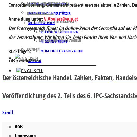
PARTNER UND UNTERSTÜTZER
Concordia Stellung. Gemeinsam präsentieren sie aktuelle Zahlen, D
GESCHICHTE DER CONCORDIA
MITGLIED WERDEN
PARTNER UND UNTERSTÜTZER
Anmeldung unter:
V.Abulesz@eup.at
VORTEILE & BEDINGUNGEN
MITGLIED WERDEN
Das Pressegespräch findet im Online-Raum der Concordia auf der Pla
MITGLIED WERDEN
VORTEILE & BEDINGUNGEN
der Veranstaltung. Wir bitten Sie, beim Eintritt Ihren Vor- und Na
MITGLIEDSBEITRAG BEZAHLEN
MITGLIED WERDEN
SPENDEN
Rückfragen
:
MITGLIEDSBEITRAG BEZAHLEN
+43 676/ 6727959
SPENDEN
Der österreichische Handel. Zahlen, Fakten, Handel
Veröffentlichung des 2. Teils des 6. IPC-Sachstan
Scroll
AGB
Impressum