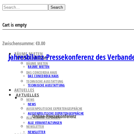
Search
Cart is empty
AUSWAHL ANSEHEN
Zwischensumme:
€
0.00
RÄUME MIETEN
Jahresbilanz-Pressekonferenz des Verbande
RÄUME MIETEN
RÄUME MIETEN
RÄUME MIETEN
DAS CONCORDIA HAUS
DAS CONCORDIA HAUS
TECHNISCHE AUSSTATTUNG
TECHNISCHE AUSSTATTUNG
AKTUELLES
AKTUELLES
NEWS
NEWS
AUSSENPOLITISCHE EXPERTENGESPRÄCHE
AUSSENPOLITISCHE EXPERTENGESPRÄCHE
Online-Pressekonferenz
ALLE VERANSTALTUNGEN
ALLE VERANSTALTUNGEN
NEWSLETTER
NEWSLETTER