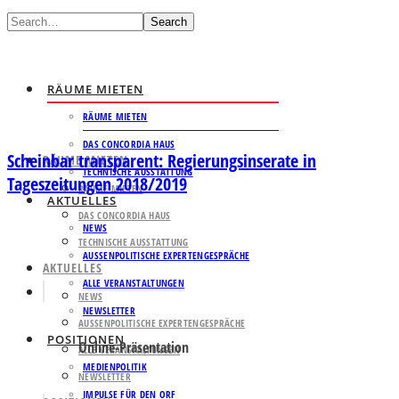
Search
RÄUME MIETEN
RÄUME MIETEN
DAS CONCORDIA HAUS
Scheinbar transparent: Regierungsinserate in
RÄUME MIETEN
TECHNISCHE AUSSTATTUNG
Tageszeitungen 2018/2019
RÄUME MIETEN
AKTUELLES
DAS CONCORDIA HAUS
NEWS
TECHNISCHE AUSSTATTUNG
AUSSENPOLITISCHE EXPERTENGESPRÄCHE
AKTUELLES
ALLE VERANSTALTUNGEN
NEWS
NEWSLETTER
AUSSENPOLITISCHE EXPERTENGESPRÄCHE
POSITIONEN
Online-Präsentation
ALLE VERANSTALTUNGEN
MEDIENPOLITIK
NEWSLETTER
IMPULSE FÜR DEN ORF