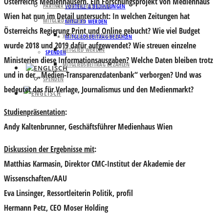
Österreichs Medienhäusern. Ein Forschungsprojekt von Medienhaus
PARTNER UND UNTERSTÜTZER
VORTEILE & BEDINGUNGEN
Wien hat nun im Detail untersucht: In welchen Zeitungen hat
MITGLIED WERDEN
MITGLIED WERDEN
Österreichs Regierung Print und Online gebucht? Wie viel Budget
VORTEILE & BEDINGUNGEN
MITGLIEDSBEITRAG BEZAHLEN
wurde 2018 und 2019 dafür aufgewendet? Wie streuen einzelne
MITGLIED WERDEN
SPENDEN
Ministerien diese Informationsausgaben? Welche Daten bleiben trotz
MITGLIEDSBEITRAG BEZAHLEN
und in der „Medien-Transparenzdatenbank“ verborgen? Und was
SPENDEN
bedeutet das für Verlage, Journalismus und den Medienmarkt?
Studienpräsentation
:
Andy Kaltenbrunner
, Geschäftsführer Medienhaus Wien
Diskussion der Ergebnisse mit
:
Matthias Karmasin
, Direktor CMC-Institut der Akademie der
Wissenschaften/AAU
Eva Linsinger
, Ressortleiterin Politik, profil
Hermann Petz
, CEO Moser Holding