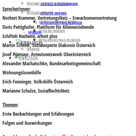
PARTNER UND UNTERSTÜTZER
VORTEILE & BEDINGUNGEN
SprecherInnen
:
MITGLIED WERDEN
MITGLIED WERDEN
Norbert Krammer
, VertretungsNetz – Erwachsenenvertretung
VORTEILE & BEDINGUNGEN
MITGLIEDSBEITRAG BEZAHLEN
Doris Pettighofer
, Plattform für Alleinerziehende
MITGLIED WERDEN
SPENDEN
Schifteh Hashemi
, arbeit plus
MITGLIEDSBEITRAG BEZAHLEN
Martin Schenk
, Sozialexperte Diakonie Österreich
SPENDEN
Josef Pürmayr
, Armutsnetzwerk Oberösterreich
Alexander Machatschke
, Bundesarbeitsgemeinschaft
Wohnungslosenhilfe
Erich Fenninger,
Volkshilfe Österreich
Marianne Schulze
, SozialRechtsNetz
Themen
:
Erste Beobachtungen und Erfahrungen
Folgen und Auswirkungen