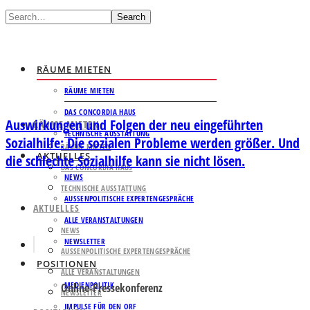
Search
RÄUME MIETEN
RÄUME MIETEN
DAS CONCORDIA HAUS
Auswirkungen und Folgen der neu eingeführten
RÄUME MIETEN
TECHNISCHE AUSSTATTUNG
Sozialhilfe: Die sozialen Probleme werden größer. Und
RÄUME MIETEN
AKTUELLES
die schlechte Sozialhilfe kann sie nicht lösen.
DAS CONCORDIA HAUS
NEWS
TECHNISCHE AUSSTATTUNG
AUSSENPOLITISCHE EXPERTENGESPRÄCHE
AKTUELLES
ALLE VERANSTALTUNGEN
NEWS
NEWSLETTER
AUSSENPOLITISCHE EXPERTENGESPRÄCHE
POSITIONEN
ALLE VERANSTALTUNGEN
MEDIENPOLITIK
Online-Pressekonferenz
NEWSLETTER
IMPULSE FÜR DEN ORF