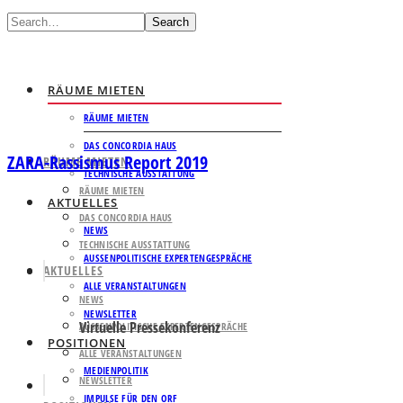
Search
RÄUME MIETEN
RÄUME MIETEN
DAS CONCORDIA HAUS
ZARA-Rassismus Report 2019
RÄUME MIETEN
TECHNISCHE AUSSTATTUNG
RÄUME MIETEN
AKTUELLES
DAS CONCORDIA HAUS
NEWS
TECHNISCHE AUSSTATTUNG
AUSSENPOLITISCHE EXPERTENGESPRÄCHE
AKTUELLES
ALLE VERANSTALTUNGEN
NEWS
NEWSLETTER
Virtuelle Pressekonferenz
AUSSENPOLITISCHE EXPERTENGESPRÄCHE
POSITIONEN
ALLE VERANSTALTUNGEN
MEDIENPOLITIK
NEWSLETTER
IMPULSE FÜR DEN ORF