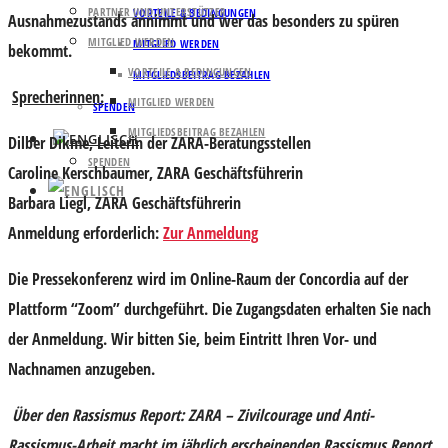
PARTNER UND UNTERSTÜTZER
VORTEILE & BEDINGUNGEN
Ausnahmezustands annimmt und wer das besonders zu spüren
MITGLIED WERDEN
MITGLIED WERDEN
bekommt.
VORTEILE & BEDINGUNGEN
MITGLIEDSBEITRAG BEZAHLEN
Sprecherinnen:
MITGLIED WERDEN
SPENDEN
MITGLIEDSBEITRAG BEZAHLEN
Dilber Dikme
, Leiterin der ZARA-Beratungsstellen
SPENDEN
Caroline Kerschbaumer
, ZARA Geschäftsführerin
Barbara Liegl
, ZARA Geschäftsführerin
Anmeldung erforderlich
:
Zur Anmeldung
Die Pressekonferenz wird im Online-Raum der Concordia auf der
Plattform “Zoom” durchgeführt. Die Zugangsdaten erhalten Sie nach
der Anmeldung. Wir bitten Sie, beim Eintritt Ihren Vor- und
Nachnamen anzugeben.
Über den Rassismus Report:
ZARA – Zivilcourage und Anti-
Rassismus-Arbeit macht im jährlich erscheinenden Rassismus Report