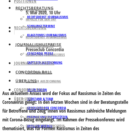
POSITIONEN
RECHTSBERATUNG
MEDIENPOLITIK
5. Mai 2020, 10 Uhr
RECHTSDIENST JOURNALISMUS
IMPULSE FÜR DEN ORF
SCHULUNGSTERMINE
RECHTSBERATUNG
KLAGSFONDS JOURNALISMUS
RECHTSDIENST JOURNALISMUS
JOURNALISMUSPREISE
SCHULUNGSTERMINE
Presseclub Concordia
CONCORDIA PREISE
KLAGSFONDS JOURNALISMUS
JOURNALISMUSPREISE
GATTERER AUSZEICHNUNG
CONCORDIA BALL
CONCORDIA PREISE
ÜBER UNS
GATTERER AUSZEICHNUNG
CONCORDIA BALL
UNSER VEREIN
Aus aktuellem Anlass wird der Fokus auf
Rassismus in Zeiten des
ÜBER UNS
VORSTAND & TEAM
Coronavirus
gelegt
:
In den letzten Wochen sind in der Beratungsstelle
GESCHICHTE DER CONCORDIA
UNSER VEREIN
für Betroffene und Zeug*innen von Rassismus zahlreiche Meldungen
VORSTAND & TEAM
PARTNER UND UNTERSTÜTZER
mit Corona-Bezug eingelangt. Im Rahmen der Pressekonferenz wird
GESCHICHTE DER CONCORDIA
MITGLIED WERDEN
thematisiert, was für Formen Rassismus in Zeiten des