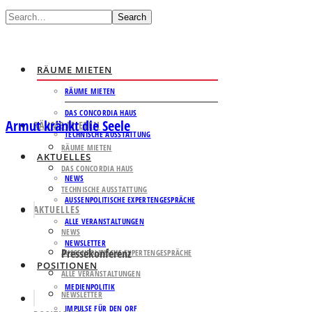
Search
RÄUME MIETEN
RÄUME MIETEN
DAS CONCORDIA HAUS
Armut kränkt die Seele
RÄUME MIETEN
TECHNISCHE AUSSTATTUNG
RÄUME MIETEN
AKTUELLES
DAS CONCORDIA HAUS
NEWS
TECHNISCHE AUSSTATTUNG
AUSSENPOLITISCHE EXPERTENGESPRÄCHE
AKTUELLES
ALLE VERANSTALTUNGEN
NEWS
NEWSLETTER
Pressekonferenz
AUSSENPOLITISCHE EXPERTENGESPRÄCHE
POSITIONEN
ALLE VERANSTALTUNGEN
MEDIENPOLITIK
NEWSLETTER
IMPULSE FÜR DEN ORF