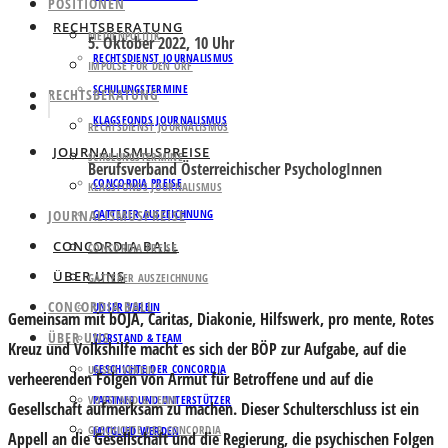
POSITIONEN
RECHTSBERATUNG
MEDIENPOLITIK
5. Oktober 2022, 10 Uhr
RECHTSDIENST JOURNALISMUS
IMPULSE FÜR DEN ORF
SCHULUNGSTERMINE
RECHTSBERATUNG
KLAGSFONDS JOURNALISMUS
RECHTSDIENST JOURNALISMUS
JOURNALISMUSPREISE
SCHULUNGSTERMINE
Berufsverband Österreichischer PsychologInnen
CONCORDIA PREISE
KLAGSFONDS JOURNALISMUS
JOURNALISMUSPREISE
GATTERER AUSZEICHNUNG
CONCORDIA BALL
CONCORDIA PREISE
ÜBER UNS
GATTERER AUSZEICHNUNG
CONCORDIA BALL
UNSER VEREIN
Gemeinsam mit bOJA, Caritas, Diakonie, Hilfswerk, pro mente, Rotes
ÜBER UNS
VORSTAND & TEAM
Kreuz und Volkshilfe macht es sich der BÖP zur Aufgabe, auf die
GESCHICHTE DER CONCORDIA
UNSER VEREIN
verheerenden Folgen von Armut für Betroffene und auf die
VORSTAND & TEAM
PARTNER UND UNTERSTÜTZER
Gesellschaft aufmerksam zu machen. Dieser Schulterschluss ist ein
GESCHICHTE DER CONCORDIA
MITGLIED WERDEN
Appell an die Gesellschaft und die Regierung, die psychischen Folgen