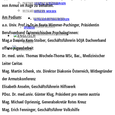
PARTNER UND UNTERSTÜTZER
VORTEILE & BEDINGUNGEN
von Armut im Auge zu behalten.
MITGLIED WERDEN
MITGLIED WERDEN
Am Podium
:
VORTEILE & BEDINGUNGEN
MITGLIEDSBEITRAG BEZAHLEN
a.o. Univ. Prof.in Dr.in Beate Wimmer-Puchinger
, Präsidentin
MITGLIED WERDEN
SPENDEN
Berufsverband Österreichischer PsychologInnen:
MITGLIEDSBEITRAG BEZAHLEN
Mag.a Daniela Kern-Stoiber
, Geschäftsführerin bOJA Dachverband
SPENDEN
offene Jugendarbeit
Dr. med. univ. Thomas Wochele-Thoma MSc, Bac.,
Medizinischer
Leiter Caritas
Mag. Martin Schenk
, stv. Direktor Diakonie Österreich, Mitbegründer
der Armutskonferenz
Elisabeth Anselm
, Geschäftsführerin Hilfswerk
PDoz. Dr. med.univ. Günter Klug
, Präsident pro mente austria
Mag. Michael Opriesnig
, Generalsekretär Rotes Kreuz
Mag. Erich Fenninger
, Geschäftsführer Volkshilfe