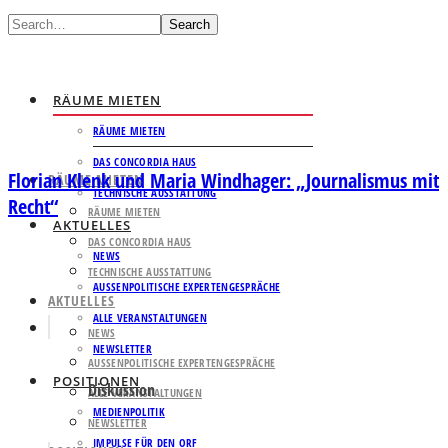
Search
RÄUME MIETEN
RÄUME MIETEN
DAS CONCORDIA HAUS
Florian Klenk und Maria Windhager: „Journalismus mit
RÄUME MIETEN
TECHNISCHE AUSSTATTUNG
Recht“
RÄUME MIETEN
AKTUELLES
DAS CONCORDIA HAUS
NEWS
TECHNISCHE AUSSTATTUNG
AUSSENPOLITISCHE EXPERTENGESPRÄCHE
AKTUELLES
ALLE VERANSTALTUNGEN
NEWS
NEWSLETTER
AUSSENPOLITISCHE EXPERTENGESPRÄCHE
POSITIONEN
Diskussion
ALLE VERANSTALTUNGEN
MEDIENPOLITIK
NEWSLETTER
IMPULSE FÜR DEN ORF