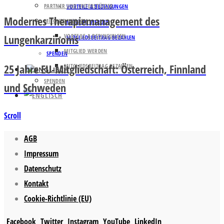
PARTNER UND UNTERSTÜTZER
VORTEILE & BEDINGUNGEN
Modernes Therapiemanagement des
MITGLIED WERDEN
MITGLIED WERDEN
Lungenkarzinoms
VORTEILE & BEDINGUNGEN
MITGLIEDSBEITRAG BEZAHLEN
MITGLIED WERDEN
SPENDEN
25 Jahre EU-Mitgliedschaft: Österreich, Finnland
MITGLIEDSBEITRAG BEZAHLEN
SPENDEN
und Schweden
Scroll
AGB
Impressum
Datenschutz
Kontakt
Cookie-Richtlinie (EU)
Facebook
Twitter
Instagram
YouTube
LinkedIn