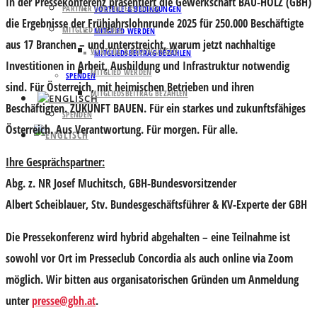
In der Pressekonferenz präsentiert die Gewerkschaft BAU-HOLZ (GBH)
PARTNER UND UNTERSTÜTZER
VORTEILE & BEDINGUNGEN
die Ergebnisse der Frühjahrslohnrunde 2025 für 250.000 Beschäftigte
MITGLIED WERDEN
MITGLIED WERDEN
aus 17 Branchen – und unterstreicht, warum jetzt nachhaltige
VORTEILE & BEDINGUNGEN
MITGLIEDSBEITRAG BEZAHLEN
Investitionen in Arbeit, Ausbildung und Infrastruktur notwendig
MITGLIED WERDEN
SPENDEN
sind. Für Österreich, mit heimischen Betrieben und ihren
MITGLIEDSBEITRAG BEZAHLEN
Beschäftigten. ZUKUNFT BAUEN. Für ein starkes und zukunftsfähiges
SPENDEN
Österreich. Aus Verantwortung. Für morgen. Für alle.
Ihre Gesprächspartner:
Abg. z. NR Josef Muchitsch,
GBH-Bundesvorsitzender
Albert Scheiblauer,
Stv. Bundesgeschäftsführer & KV-Experte der GBH
Die Pressekonferenz wird hybrid abgehalten – eine Teilnahme ist
sowohl vor Ort im Presseclub Concordia als auch online via Zoom
möglich. Wir bitten aus organisatorischen Gründen um
Anmeldung
unter
presse@gbh.at
.