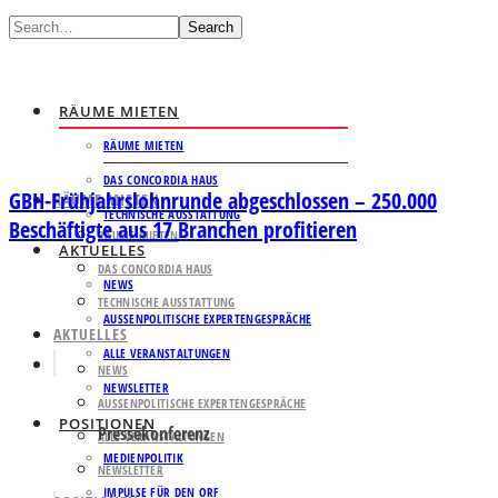
Search
RÄUME MIETEN
RÄUME MIETEN
DAS CONCORDIA HAUS
GBH-Frühjahrslohnrunde abgeschlossen – 250.000
RÄUME MIETEN
TECHNISCHE AUSSTATTUNG
Beschäftigte aus 17 Branchen profitieren
RÄUME MIETEN
AKTUELLES
DAS CONCORDIA HAUS
NEWS
TECHNISCHE AUSSTATTUNG
AUSSENPOLITISCHE EXPERTENGESPRÄCHE
AKTUELLES
ALLE VERANSTALTUNGEN
NEWS
NEWSLETTER
AUSSENPOLITISCHE EXPERTENGESPRÄCHE
POSITIONEN
Pressekonferenz
ALLE VERANSTALTUNGEN
MEDIENPOLITIK
NEWSLETTER
IMPULSE FÜR DEN ORF