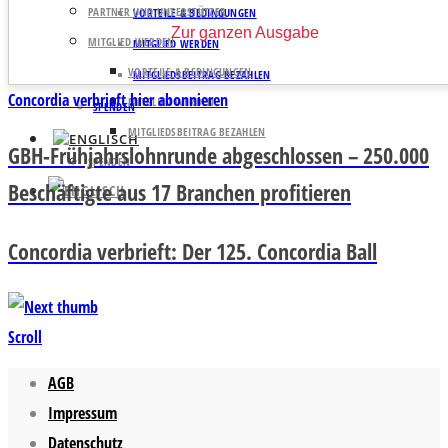
PARTNER UND UNTERSTÜTZER
VORTEILE & BEDINGUNGEN
Zur ganzen Ausgabe
MITGLIED WERDEN
MITGLIED WERDEN
VORTEILE & BEDINGUNGEN
MITGLIEDSBEITRAG BEZAHLEN
Concordia verbrieft hier abonnieren
MITGLIED WERDEN
SPENDEN
MITGLIEDSBEITRAG BEZAHLEN
GBH-Frühjahrslohnrunde abgeschlossen – 250.000
SPENDEN
Beschäftigte aus 17 Branchen profitieren
Concordia verbrieft: Der 125. Concordia Ball
Scroll
AGB
Impressum
Datenschutz