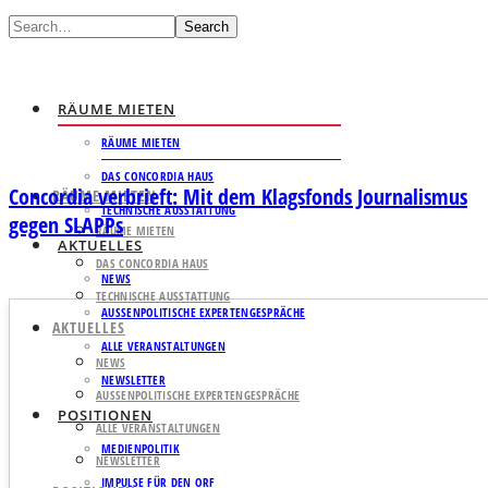
Search
RÄUME MIETEN
RÄUME MIETEN
DAS CONCORDIA HAUS
Concordia verbrieft: Mit dem Klagsfonds Journalismus
RÄUME MIETEN
TECHNISCHE AUSSTATTUNG
gegen SLAPPs
RÄUME MIETEN
AKTUELLES
DAS CONCORDIA HAUS
NEWS
TECHNISCHE AUSSTATTUNG
AUSSENPOLITISCHE EXPERTENGESPRÄCHE
AKTUELLES
ALLE VERANSTALTUNGEN
NEWS
NEWSLETTER
AUSSENPOLITISCHE EXPERTENGESPRÄCHE
POSITIONEN
ALLE VERANSTALTUNGEN
MEDIENPOLITIK
NEWSLETTER
IMPULSE FÜR DEN ORF