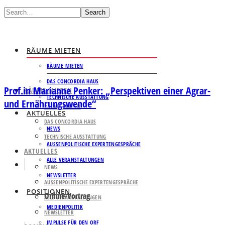
Search
RÄUME MIETEN
RÄUME MIETEN
DAS CONCORDIA HAUS
Prof.in Marianne Penker: „Perspektiven einer Agrar-
RÄUME MIETEN
TECHNISCHE AUSSTATTUNG
und Ernährungswende“
RÄUME MIETEN
AKTUELLES
DAS CONCORDIA HAUS
NEWS
TECHNISCHE AUSSTATTUNG
AUSSENPOLITISCHE EXPERTENGESPRÄCHE
AKTUELLES
ALLE VERANSTALTUNGEN
NEWS
NEWSLETTER
AUSSENPOLITISCHE EXPERTENGESPRÄCHE
POSITIONEN
Online-Vortrag
ALLE VERANSTALTUNGEN
MEDIENPOLITIK
NEWSLETTER
IMPULSE FÜR DEN ORF