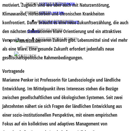
PARTNER UND UNTERSTÜTZER
VORTEILE & BEDINGUNGEN
motiviert. Zugleich sind wir aber auch mit Naturzerstörung,
MITGLIED WERDEN
Klimawandel, Höfesterben und chronischen Krankheiten
MITGLIED WERDEN
VORTEILE & BEDINGUNGEN
konfrontiert. Daher braucht es eine neue Zukunftserzählung, die auch
MITGLIEDSBEITRAG BEZAHLEN
MITGLIED WERDEN
den nächsten Generationen klare Orientierung und ein attraktives
SPENDEN
MITGLIEDSBEITRAG BEZAHLEN
Versprechen einer besseren Zukunft gibt. Lebensmittel sind viel mehr
SPENDEN
als eine Ware. Eine gesunde Zukunft erfordert jedenfalls neue
gesellschaftspolitische Rahmenbedingungen.
Vortragende
Marianne Penker ist Professorin für Landsoziologie und ländliche
Entwicklung. Im Mittelpunkt ihres Interesses stehen die Bezüge
zwischen gesellschaftlichen und ökologischen Systemen. Seit zwei
Jahrzehnten nähert sie sich Fragen der ländlichen Entwicklung aus
einer sozio-institutionellen Perspektive, mit einem empirischen
Fokus auf ein kollektives und adaptives Management von