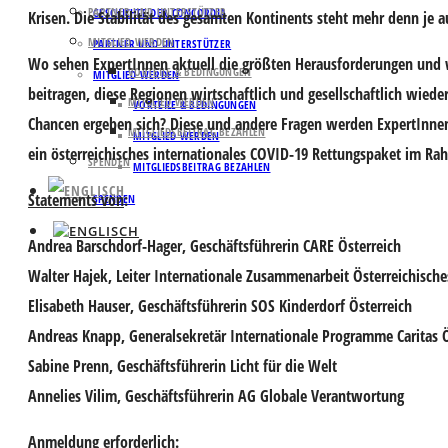
PARTNER UND UNTERSTÜTZER
GESCHICHTE DER CONCORDIA
Krisen. Die Stabilität des gesamten Kontinents steht mehr denn je a
MITGLIED WERDEN
PARTNER UND UNTERSTÜTZER
Wo sehen ExpertInnen aktuell die größten Herausforderungen und w
VORTEILE & BEDINGUNGEN
MITGLIED WERDEN
beitragen, diese Regionen wirtschaftlich und gesellschaftlich wied
MITGLIED WERDEN
VORTEILE & BEDINGUNGEN
Chancen ergeben sich? Diese und andere Fragen werden ExpertInne
MITGLIEDSBEITRAG BEZAHLEN
MITGLIED WERDEN
ein österreichisches internationales COVID-19 Rettungspaket im Ra
SPENDEN
MITGLIEDSBEITRAG BEZAHLEN
Statements von
:
SPENDEN
Andrea Barschdorf-Hager
, Geschäftsführerin CARE Österreich
Walter Hajek
, Leiter Internationale Zusammenarbeit Österreichische
Elisabeth Hauser,
Geschäftsführerin SOS Kinderdorf Österreich
Andreas Knapp
, Generalsekretär Internationale Programme Caritas 
Sabine Prenn
, Geschäftsführerin Licht für die Welt
Annelies Vilim
, Geschäftsführerin AG Globale Verantwortung
Anmeldung erforderlich: