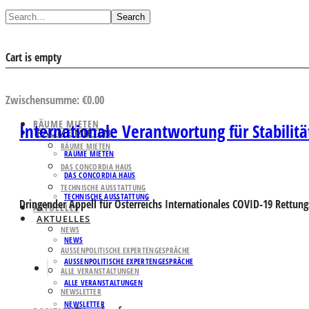
Search
Cart is empty
AUSWAHL ANSEHEN
Zwischensumme:
€
0.00
RÄUME MIETEN
Internationale Verantwortung für Stabili
RÄUME MIETEN
RÄUME MIETEN
RÄUME MIETEN
DAS CONCORDIA HAUS
DAS CONCORDIA HAUS
TECHNISCHE AUSSTATTUNG
TECHNISCHE AUSSTATTUNG
Dringender Appell für Österreichs Internationales COVID-19 Rettu
AKTUELLES
AKTUELLES
NEWS
NEWS
AUSSENPOLITISCHE EXPERTENGESPRÄCHE
AUSSENPOLITISCHE EXPERTENGESPRÄCHE
ALLE VERANSTALTUNGEN
ALLE VERANSTALTUNGEN
NEWSLETTER
NEWSLETTER