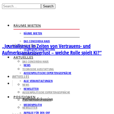
Search
RÄUME MIETEN
RÄUME MIETEN
DAS CONCORDIA HAUS
„Journalismus in Zeiten von Vertrauens- und
RÄUME MIETEN
TECHNISCHE AUSSTATTUNG
Aufmerksamkeitsverlust – welche Rolle spielt KI?“
RÄUME MIETEN
AKTUELLES
DAS CONCORDIA HAUS
NEWS
TECHNISCHE AUSSTATTUNG
AUSSENPOLITISCHE EXPERTENGESPRÄCHE
AKTUELLES
ALLE VERANSTALTUNGEN
NEWS
NEWSLETTER
AUSSENPOLITISCHE EXPERTENGESPRÄCHE
POSITIONEN
Podiumsdiskussion
ALLE VERANSTALTUNGEN
MEDIENPOLITIK
NEWSLETTER
IMPULSE FÜR DEN ORF