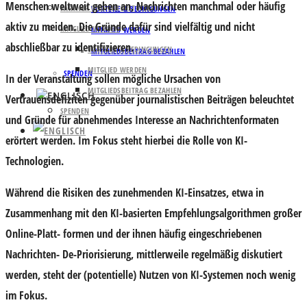
Menschen weltweit geben an, Nachrichten manchmal oder häufig
PARTNER UND UNTERSTÜTZER
VORTEILE & BEDINGUNGEN
aktiv zu meiden. Die Gründe dafür sind vielfältig und nicht
MITGLIED WERDEN
MITGLIED WERDEN
abschließbar zu identifizieren.
VORTEILE & BEDINGUNGEN
MITGLIEDSBEITRAG BEZAHLEN
MITGLIED WERDEN
SPENDEN
In der Veranstaltung sollen mögliche Ursachen von
MITGLIEDSBEITRAG BEZAHLEN
Vertrauensdefiziten gegenüber journalistischen Beiträgen beleuchtet
SPENDEN
und Gründe für abnehmendes Interesse an Nachrichtenformaten
erörtert werden. Im Fokus steht hierbei die Rolle von KI-
Technologien.
Während die Risiken des zunehmenden KI-Einsatzes, etwa in
Zusammenhang mit den KI-basierten Empfehlungsalgorithmen großer
Online-Platt- formen und der ihnen häufig eingeschriebenen
Nachrichten- De-Priorisierung, mittlerweile regelmäßig diskutiert
werden, steht der (potentielle) Nutzen von KI-Systemen noch wenig
im Fokus.