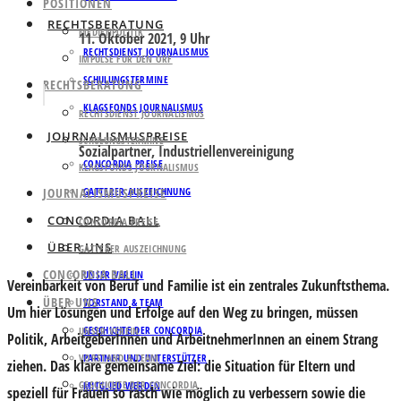
POSITIONEN
RECHTSBERATUNG
MEDIENPOLITIK
11. Oktober 2021, 9 Uhr
RECHTSDIENST JOURNALISMUS
IMPULSE FÜR DEN ORF
SCHULUNGSTERMINE
RECHTSBERATUNG
KLAGSFONDS JOURNALISMUS
RECHTSDIENST JOURNALISMUS
JOURNALISMUSPREISE
SCHULUNGSTERMINE
Sozialpartner, Industriellenvereinigung
CONCORDIA PREISE
KLAGSFONDS JOURNALISMUS
JOURNALISMUSPREISE
GATTERER AUSZEICHNUNG
CONCORDIA BALL
CONCORDIA PREISE
ÜBER UNS
GATTERER AUSZEICHNUNG
CONCORDIA BALL
UNSER VEREIN
Vereinbarkeit von Beruf und Familie ist ein zentrales Zukunftsthema.
ÜBER UNS
VORSTAND & TEAM
Um hier Lösungen und Erfolge auf den Weg zu bringen, müssen
GESCHICHTE DER CONCORDIA
UNSER VEREIN
Politik, ArbeitgeberInnen und ArbeitnehmerInnen an einem Strang
VORSTAND & TEAM
PARTNER UND UNTERSTÜTZER
ziehen. Das klare gemeinsame Ziel: die Situation für Eltern und
GESCHICHTE DER CONCORDIA
MITGLIED WERDEN
speziell für Frauen so rasch wie möglich zu verbessern sowie die