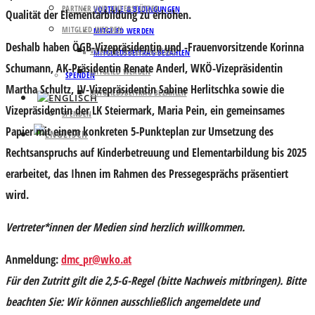
PARTNER UND UNTERSTÜTZER
VORTEILE & BEDINGUNGEN
Qualität der Elementarbildung zu erhöhen.
MITGLIED WERDEN
MITGLIED WERDEN
Deshalb haben ÖGB-Vizepräsidentin und -Frauenvorsitzende
Korinna
VORTEILE & BEDINGUNGEN
MITGLIEDSBEITRAG BEZAHLEN
Schumann
, AK-Präsidentin
Renate Anderl
, WKÖ-Vizepräsidentin
MITGLIED WERDEN
SPENDEN
Martha Schultz
, IV-Vizepräsidentin
Sabine Herlitschka
sowie die
MITGLIEDSBEITRAG BEZAHLEN
Vizepräsidentin der LK Steiermark,
Maria Pein
, ein gemeinsames
SPENDEN
Papier mit einem konkreten 5-Punkteplan zur Umsetzung des
Rechtsanspruchs auf Kinderbetreuung und Elementarbildung bis 2025
erarbeitet, das Ihnen im Rahmen des Pressegesprächs präsentiert
wird.
Vertreter*innen der Medien sind herzlich willkommen.
Anmeldung:
dmc_pr@wko.at
Für den Zutritt gilt die 2,5-G-Regel (bitte Nachweis mitbringen). Bitte
beachten Sie:
Wir können ausschließlich angemeldete und