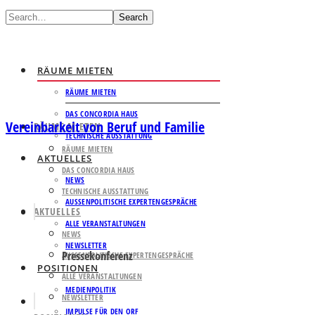
Search
RÄUME MIETEN
RÄUME MIETEN
DAS CONCORDIA HAUS
Vereinbarkeit von Beruf und Familie
RÄUME MIETEN
TECHNISCHE AUSSTATTUNG
RÄUME MIETEN
AKTUELLES
DAS CONCORDIA HAUS
NEWS
TECHNISCHE AUSSTATTUNG
AUSSENPOLITISCHE EXPERTENGESPRÄCHE
AKTUELLES
ALLE VERANSTALTUNGEN
NEWS
NEWSLETTER
Pressekonferenz
AUSSENPOLITISCHE EXPERTENGESPRÄCHE
POSITIONEN
ALLE VERANSTALTUNGEN
MEDIENPOLITIK
NEWSLETTER
IMPULSE FÜR DEN ORF