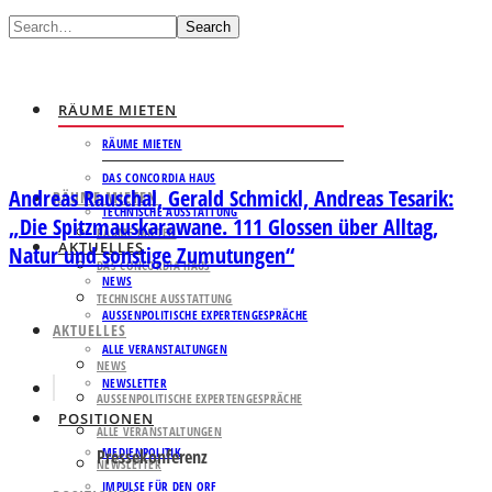
Search
RÄUME MIETEN
RÄUME MIETEN
DAS CONCORDIA HAUS
Andreas Rauschal, Gerald Schmickl, Andreas Tesarik:
RÄUME MIETEN
TECHNISCHE AUSSTATTUNG
„Die Spitzmauskarawane. 111 Glossen über Alltag,
RÄUME MIETEN
AKTUELLES
Natur und sonstige Zumutungen“
DAS CONCORDIA HAUS
NEWS
TECHNISCHE AUSSTATTUNG
AUSSENPOLITISCHE EXPERTENGESPRÄCHE
AKTUELLES
ALLE VERANSTALTUNGEN
NEWS
NEWSLETTER
AUSSENPOLITISCHE EXPERTENGESPRÄCHE
POSITIONEN
ALLE VERANSTALTUNGEN
MEDIENPOLITIK
Pressekonferenz
NEWSLETTER
IMPULSE FÜR DEN ORF