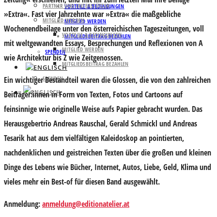
PARTNER UND UNTERSTÜTZER
VORTEILE & BEDINGUNGEN
»Extra«. Fast vier Jahrzehnte war »Extra« die maßgebliche
MITGLIED WERDEN
MITGLIED WERDEN
Wochenendbeilage unter den österreichischen Tageszeitungen, voll
VORTEILE & BEDINGUNGEN
MITGLIEDSBEITRAG BEZAHLEN
mit weltgewandten Essays, Besprechungen und Reflexionen von A
MITGLIED WERDEN
SPENDEN
wie Architektur bis Z wie Zeitgenossen.
MITGLIEDSBEITRAG BEZAHLEN
Ein wichtiger Bestandteil waren die Glossen, die von den zahlreichen
SPENDEN
Beiträger:innen in Form von Texten, Fotos und Cartoons auf
feinsinnige wie originelle Weise aufs Papier gebracht wurden. Das
Herausgebertrio Andreas Rauschal, Gerald Schmickl und Andreas
Tesarik hat aus dem vielfältigen Kaleidoskop an pointierten,
nachdenklichen und geistreichen Texten über die großen und kleinen
Dinge des Lebens wie Bücher, Internet, Autos, Liebe, Geld, Klima und
vieles mehr ein Best-of für diesen Band ausgewählt.
Anmeldung:
anmeldung@editionatelier.at